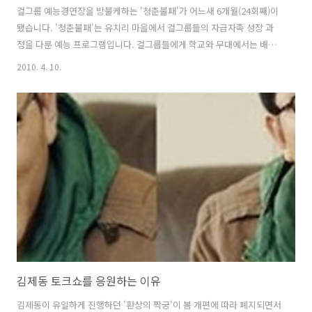
걸그룹 예능경연장을 방불케하는 '청춘불패'가 어느새 6개월(24회째)이
됐습니다. '청춘불패'는 유치리 마을에서 걸그룹들의 자급자족 성장 과
정을 다룬 예능 프로그램입니다. 걸그룹들에게 학교와 무대에서는 배울
수 없는 땅의 의미, 땀의 소중함을 배우게 한다는 것입니다. 기존 예능과
2010. 4. 10.
달리 걸그룹을 대표하는 G7이 출연해 차별화에 성공하며 금요일 심야시
간의 인기 프로로 자리잡았습니다. 그러나 '청춘불패'는 소녀시대 예능
프로가 아닌가 할 정도로 유리와 써니를 집중적으로 부각시키고 있습니
다. 물론 소녀시대 유리와 써니가 다른 출연자들과 달리 예능감이 뛰어나
서 그렇다고 볼 수 있겠죠. 그러나'소시' 유리와 써니뿐만 아니라 브아걸
의 나르샤, 카라의 구하라, 포미닛의 현아, 티아라의 효민, 시크릿의 한선
화 등이 모두..
김제동 토크쇼를 응원하는 이유
김제동이 유일하게 진행하던 '환상의 짝궁'이 봄 개편에 따라 폐지되면서