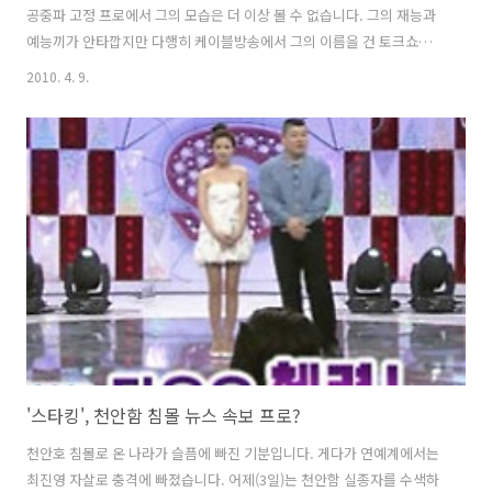
공중파 고정 프로에서 그의 모습은 더 이상 볼 수 없습니다. 그의 재능과
예능끼가 안타깝지만 다행히 케이블방송에서 그의 이름을 건 토크쇼가 4
월말부터 첫 방송된다고 하니 우선 반갑기 그지없습니다. 비록 케이블 방
2010. 4. 9.
송이지만 김제동이 자신의 이름을 걸고 하는 토크쇼기 때문에 그 의미는
남다를 것입니다. 특히 공중파에서 버림받고(?) 난 후 캐이블에서 시작하
는 쇼지만 김제동이기 때문에 그 성공 가능성은 매우 높습니다. 김제동은
지난해 10월, 4년 동안 진행해오던 '스타골든벨'에서 하차했습니다. 마
지막 방송에서 그는 눈물을 흘렸습니다. 4년간 진행해오며 ‘스골’을 품격
있는 예능 프로 반열에 올려놓은 MC를 녹화 3일을 앞두고 갑자기 하차
하..
'스타킹', 천안함 침몰 뉴스 속보 프로?
천안호 침몰로 온 나라가 슬픔에 빠진 기분입니다. 게다가 연예계에서는
최진영 자살로 충격에 빠졌습니다. 어제(3일)는 천안함 실종자를 수색하