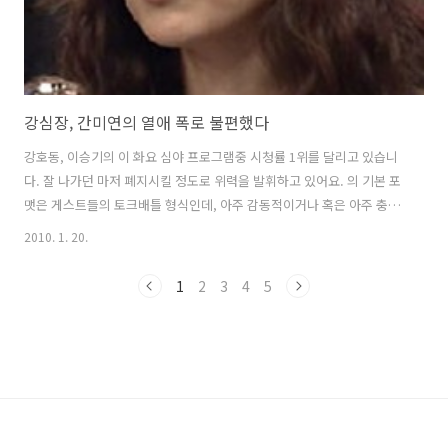
강심장, 간미연의 열애 폭로 불편했다
강호동, 이승기의 이 화요 심야 프로그램중 시청률 1위를 달리고 있습니
다. 잘 나가던 마저 폐지시킬 정도로 위력을 발휘하고 있어요. 의 기본 포
맷은 게스트들의 토크배틀 형식인데, 아주 감동적이거나 혹은 아주 충격
적인, 강한 이야기만 살아남는다고 하는데, 그러다보니 너무 쎈 이야기가
2010. 1. 20.
때로는 방송후 문제를 일으키기도 했습니다. 강호동이 연예인 중매사를
자처하면서 노골적으로 출연자들을 연결시키려 하거나 게스트들 역시
1
2
3
4
5
과거 열애 사실을 아무렇지도 않게 폭로합니다. 어제 은 겨울방학 특집으
로 '10년차 아이돌 스페셜'로 방송됐습니다. 오랜만에 보는 베이비복스
의 간미연, 심은진과 NRG의 천명훈, 노유민 그리고 코요테의 신지, 김종
민 등은 모두 90년대를 빛냈던 아이돌 스타들이었습니다. 이중 간미연의
열애담이 시선..