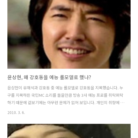
유지만 노홍철-장윤정 커플은 대중들에게 씁쓸한 결별이 되고 말았습니
다. 노홍철, 장윤정 공식커플은 공개 당시 많은 사람들에게 화제를 불러
일으켰습니다. 사실 두 사람이 공식적으로 사귄다고 했을 때 많은 사람들
이 의아해 했습니다. 방송에서 드러난 성격으로 봐서 도저히 어울릴 것
같지 않았기 때문입..
윤상현, 왜 강호동을 예능 롤모델로 했나?
윤상현이 유재석과 강호동 중 예능 롤모델로 강호동을 지목했습니다. 누
구를 지목하든 국민MC 소리를 들을만큼 방송 3사 예능 프로를 쥐락펴락
하기 때문에 겉보기에는 아무런 문제가 없어 보입니다. 개인의 취향에 따
라 시청자들 또한 강호동과 유재석을 두고 선호가 다르기 때문입니다. 그
2010. 3. 6.
런데 윤상현이 '패떴1'의 메인MC였던 유재석보다 강호동을 롤모델로 선
택한 이유는 따로 있습니다. 결론부터 말씀드리면 새로 시작한 시즌2 성
격의 '패떴2'에서 유재석의 잔재를 없애겠다는 생각때문입니다. 유재석