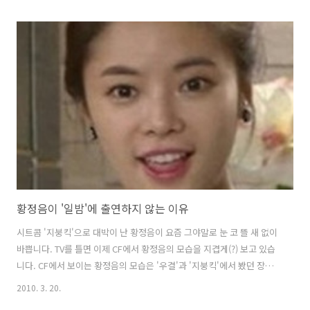
아무리 예능 프로들이 서로 닮아간다고 하지만 시즌2로 새롭게 시작한
‘패떴2’가 시작한 지도 얼마 되지 않는데 ‘1박2일’을 보는 듯 하다면 이는
아직도 컨셉을 제대로 잡지 못했다는 겁니다. ‘패떴2’가 내세우는 포맷은
도대체 뭔가요? 이번주 '패떴2'는 경상도와 전라도가 만나는 화개장터에
서 시작했는데 그래픽 지도가 나오는 것을 보고 ‘어? 저거 에서 자주 보던
장면인데...’ 하는 생각이 들었습니다. 뭐, 여..
황정음이 '일밤'에 출연하지 않는 이유
시트콤 '지붕킥'으로 대박이 난 황정음이 요즘 그야말로 눈 코 뜰 새 없이
바쁩니다. TV를 틀면 이제 CF에서 황정음의 모습을 지겹게(?) 보고 있습
니다. CF에서 보이는 황정음의 모습은 '우결'과 '지붕킥'에서 봤던 장면
이라 금방 익숙해지는 장점도 있지만 식상함도 있습니다. 얼마 전에 한
2010. 3. 20.
패션업체 인터넷 사이트에서 황정음 배너를 걸었더니 서버가 다운될 정