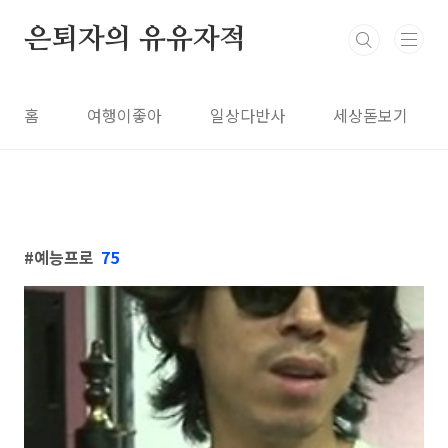
본문 바로가기
은퇴자의 유유자적
홈
여행이좋아
일상다반사
세상돋보기
예능프로
75