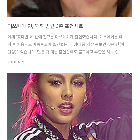
미쓰에이 민, 깜찍 발랄 5종 표정세트
어제 '꽃다발'에 신예 걸그룹 미쓰에이가 출연했습니다. 미쓰에이는 데
뷔 후 처음으로 예능프로에 출연했는데, 맴버 중 가장 돋보인 것은 민(이
민영)이었습니다. 민은 첫 예능 출연임에도 불구하고 수줍음 하나 없이
무대로 나와 시크릿의 징거와 골반댄스 대결을 펼쳤습니다. 징거는 첫 회
2010. 8. 9.
에서 현아와 대결해 화제가 돼 '꽃다발'에 징거타임까지 마련할 정도로
파워플하고 재미있는 춤으로 인기를 끌었습니다. 어제 3회째도 징거가
나와 골반댄스를 추었습니다. 다시 봐도 징거의 댄스는 힘이 넘치고 코믹
합니다. 징거의 댄스에 이어 MC 김용만이 징거와 대적할 사람이 없냐고
하자, 미쓰에이의 민이 나왔습니다. 민은 무대로 나와 다소 수줍음을 타
는 듯 하더니 음악이 나오자, 거침없이 춤을 추었습니다. 민은 마치 오늘
을 기다렸다는..