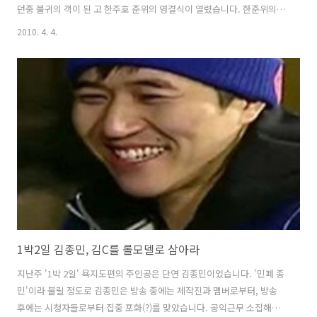
던중 불귀의 객이 된 고 한주호 준위의 영결식이 열렸습니다. 한준위의
영결식 장면이 뉴스 시간에 방송될 때 그 가족들이 울부짓는 모습을 보니
2010. 4. 4.
콧날이 시큰했습니다. 또한 침몰된 천안호에서 어제 저녁에 남기훈상사
의 시신이 발견돼 실낫같은 희망을 갖고 있던 실종가족들을 오열하게 만
들었습니다. 천안호 사고 이후 온 나라가 우울모드라 해도 과언이 아닙니
다. 방송도 이런 분위기 때문에 오락 프로 방송을 자제하고 있습니다. 어
제 '무한도전'은 결방 대신 탈북 소녀 복서 최현미선수의 경기를 재방송
했고 '쇼 음악중심'과 '우결'은 결방됐습니다. 그리고 '세바퀴'는 특선 영
화 '7급 ..
1박2일 김종민, 김C를 롤모델로 삼아라
지난주 '1박 2일' 욕지도편의 주인공은 단연 김종민이었습니다. '민폐 종
민'이라 불릴 정도로 김종민은 방송 중에는 제작진과 맴버로부터, 방송
후에는 시청자들로부터 집중 포화(?)를 맞았습니다. 공익근무 소집해제