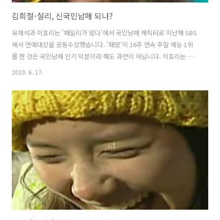
김희철-설리, 신국민남매 되나?
유재석과 이효리는 '패밀리가 떴다'에서 국민남매 캐릭터로 지난해 SBS
에서 연예대상을 공동수상했습니다. '패떴'이 16주 연속 주말 예능 1위
를 한 것은 국민남매 인기 덕분이라 해도 과언이 아닙니다. 이효리는 섹
시 컨셉 가수지만 '패떴'에서 유재석을 허물없이 대하며 재미와 웃음을
2010. 6. 17.
주었습니다. 이효리가 유재석에게 똥집을 하거나 등에 스스럼없이 업히
는 것도 국민남매 컨셉이기에 가능했습니다. 슈퍼주니어 김희철과 f(x)의
설리 역시 국민남매가 될 가능성이 충분합니다. 어제 '라디오스타'에 출
연한 f(x)의 설리는 김희철과의 남다른 관계에 대해 밝혔습니다. 설리는
김희철이 어릴적부터 정말 유치하게 괴롭혔다고 했는데, '발 냄새 난다',
'머리 안 감고 왔냐?'는 등 걸그룹 이미지와는 전혀 다른 얘기들을 마구
쏟..