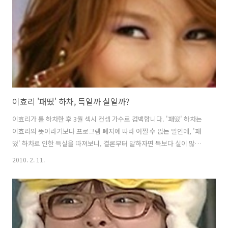
이런 불만을 16회(2월 5일 방송)에서 구하라가 언급했습니다. 유리가 구
하라에게 '우리 요즘 다 합쳐서 방송 분량이 5분밖에 안돼'라고 하자, 구
하..
이효리 '패떴' 하차, 득일까 실일까?
이효리가 를 하차한 후 3월 섹시 컨셉 가수로 컴백합니다. '패떴' 하차는
이효리의 뜻이라기보다 프로그램 폐지에 따라 어쩔 수 없는 일인데, '패
떴' 하차로 인한 득실을 따져보니, 결론부터 말하자면 득보다 실이 많을
것으로 보입니다. '패떴' 하차는 겉으로 보기에는 정규 4집으로 컴백하는
2010. 2. 11.
이효리에게 음악에만 전념할 수 있는 여건이 되기 때문에 잘 된 일이라고
볼 수도 있지만, 연예계 트렌드가 가수만 해서 뜰 수 있는 시대가 아니기
때문에 좋은 일만은 아니라는 생각이 듭니다. 지난 7일 SBS 인기가요에
서 2AM이 '죽어도 좋아'로 뮤티존송을 수상한 후 조권은 사람들이 자기
성을 '깝(권)'으로 알고 있다고 했습니다. 이는 2AM이 데뷔 후 첫 가요순