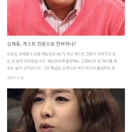
김제동, 게스트 전문으로 전락하나?
방송인 김제동이 요즘 예능프로 MC가 아닌 게스트 전문이 되어가고 있
는 것 같아 안타깝습니다. 예능프로에 출연해도 고정MC의 빈 자리를 떼
우는 일이 고작입니다. 그의 폭넓은 인맥으로 여기 저기서 불러주는 프로
들은 많아도 정작 직접 진행하는 프로는 일요일 오전 방송되는 '환상의
2010. 2. 4.
짝꿍' 뿐입니다. 김제동은 지난 1일 에 3분 게스트로 출연했고, 신종플루
확진 판정을 받은 유세윤을 대신해 '무릎팍도사'와 '무한도전' 게스트로
녹화를 마쳤습니다. 김제동의 능력으로 봐서 방송3사 예능프로중 적어도
2~3개는 고정MC를 하고 있어야 하는데, 게스트로 전전하고 있으니 그의
재능이 아깝다는 생각이 듭니다. 2002년 이후 방송 3사에서 종횡무진 활
약하던 그의 모습이 , 을 비롯해 어느 날부터 TV 프로그램에서 하나 둘..