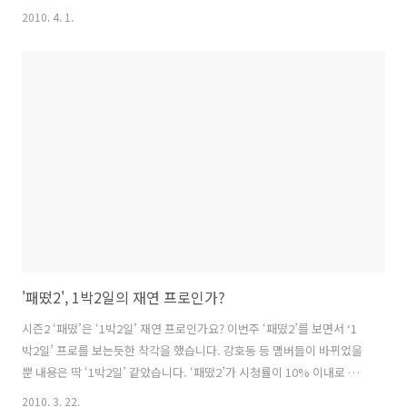
후 바로 '1박 2일' 등 방송활동에 복귀했지만 김종민에게 '예능'은 그리
2010. 4. 1.
호락호락 하지 않았습니다. 그가 2년 전 '1박 2일'에 출연할 때와 요즘 예
능은 하늘과 땅 차이로 달라졌습니다. 그런데 김종민은 2년간의 공백을
너무 가볍게 생각했고, 그 안일함 때문에 대형사고를 친 것입니다. 김종
민이 친 대형사고는 '99초 미션'중 '지는 가위바위보 게임'에서 유치원생
도 이해할 수 있는 게임룰을 모르고 복불복에 임한 것입니다. 그것도 한
번도 아니고 두 번씩이나 그랬으니 오죽하면 제작진과 맴버들까지 뿔..
'패떴2', 1박2일의 재연 프로인가?
시즌2 ‘패떴’은 ‘1박2일’ 재연 프로인가요? 이번주 ‘패떴2’를 보면서 ‘1
박2일’ 프로를 보는듯한 착각을 했습니다. 강호동 등 맴버들이 바뀌었을
뿐 내용은 딱 ‘1박2일’ 같았습니다. ‘패떴2’가 시청률이 10% 이내로 하
락했다고 하는데, 이것은 다른 예능 프로 ‘따라하기’ 때문이 아닐까요?
2010. 3. 22.