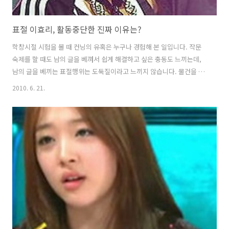
표절 이효리, 활동중단한 진짜 이유는?
학창시절 시험을 볼 때 컨닝의 유혹은 누구나 경험해 본 일입니다. 작문
숙제를 할 때도 남의 글을 베껴서 쉽게 해결하고 싶은 충동도 느끼는데,
남의 글을 베끼는 표절행위는 도둑질이라고 느끼지 않습니다. 물건을 훔
치는 것 뿐만 아니라 남의 창작물을 표절하는 것은 엄연한 범죄행위입니
2010. 6. 21.
다. 이효리가 4집 'H-Logic' 수록곡 중 무려 6곡이 표절시비에 휘말리자,
표절 사실을 인정했습니다. 그러자 그녀의 표절 사실을 인정한 것을 두고
'쿨하다', '그 용기에 감탄한다'는 반응을 보이고 있는데 참 이상한 일입
니다. 도둑질을 해 놓고 '나 도둑질 했다'고 잘못을 시인한 것이 어떻게
쿨하고 용기있는 일인지요? 그것도 버티고 버티다가 이제는 더 이상 어
쩔 수 없는 상황에 이르자, 두 손을 둔 셈입니다. 그것도 법적인..