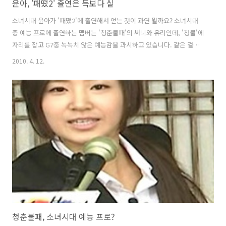
윤아, '패떴2' 출연은 득보다 실
소녀시대 윤아가 '패떴2'에 출연해서 얻는 것이 과연 뭘까요? 소녀시대
중 예능 프로에 출연하는 맴버는 '청춘불패'의 써니와 유리인데, '청불'에
자리를 잡고 G7중 녹녹치 않은 예능감을 과시하고 있습니다. 같은 걸그
룹 맴버들끼리 예능 경쟁을 하기 때문에 동기부여도 되고, '소시' 명예를
2010. 4. 12.
걸고 나름 뛰어난 활약을 하고 있습니다. 윤아는 '패떴2'에 출연하면서
'청불'의 써니와 유리에 비해 득보다 실이 훨씬 많아 보입니다. '소시' 윤
아가 갖고 있던 청순하고 깔끔한 이미지를 망가뜨리고 있기 때문입니다.
예능 프로 고정 맴버는 연예인이라면 누구나 출연하고 싶은 매력적인 프
로그램입니다. 특히 '패떴'은 주말 예능으로 달콤살벌 박예진을 스타로
만들만큼 위력이 대단합니다. 그러나 '소시' 윤아는 음악무대와 드라마
를..
청춘불패, 소녀시대 예능 프로?