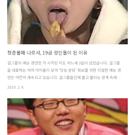
위 프로에서 1위를 한 것이 조권 등 맴버들이 예능프로에..
청춘불패 나르샤, 19금 성인돌이 된 이유
걸그룹의 예능 경연장 가 시작된 지도 어느새 3달이 넘었습니다. 걸그룹
을 대표하는 여자 아이돌이 모여 ‘방송 분량’ 확보를 위한 치열한 예능 경
연은 여전히 계속되고 있습니다. 걸그룹들간에 물고 물리는 관계 속에서
다른 예능 프로그램들처럼 G7 개인들의 캐릭터가 잡혀갈 시기입니다. 징
2010. 2. 6.
징 현아, 통편집녀 효민 등 G7 맴버들 모두 개개인의 특성을 잘 살린 닉네
임이 만들어졌습니다. 그런데 걸그룹 이미지에 맞지 않게 나르샤는 ‘성인
돌’이란 캐릭터로 요즘 한창 뜨고 있습니다. 나르샤에게 ‘성인돌’ 닉네임
이 붙은 것은 가슴을 들어올리는 야한 포즈 때문이었습니다. 요즘은 성인
돌도 부족해 ‘19금’ 표기까지 해야 할 정도입니다. 나르샤는 왜 ‘성인돌’
캐릭터를 택했을까요? 청춘불패에 출연하고 있는 G7의 평균 나이는 ..