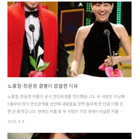
도였다니 그녀의 인기가 얼마나 큰지 짐작이 갑니다. 이렇게 인기가 많아
서 그런가요? 지난해 12월 '일밤'이 개편될 때 '우리 아버지' 코너 MC로
1월부터 출연하기로 했는데, '지붕킥' 스케즐로 시간 내기가 어려워 '지
붕킥' 종방후 출연키로 했습니다. 그런데 막상 어제 '지붕킥'이 종료됐는
데, 황정음이 '일밤'에 출연하기 어려울 것이라고 합니다. '..
노홍철-장윤정 결별이 씁쓸한 이유
노홍철-장윤정 커플이 공식 연인관계를 정리했습니다. 두 사람은 지난해
5월부터 정식 연인관계를 선언해 대중들을 깜짝 놀라게 한 만큼 이별 또
한 큰 충격입니다. 연예인 커플 중 두 사람은 가장 센세이셔널한 커플이
었습니다. 떠들썩하게 연인임을 내세워 '골미다' 뿐만 아니라 각종 예능
2010. 3. 9.
프로그램에 나와 두 사람의 사랑을 확인시켜오더니 10개월만에 결별이
라니 조금 어안이 벙벙합니다. 연예인들이 서로 사귀는 것이야 개인의 자