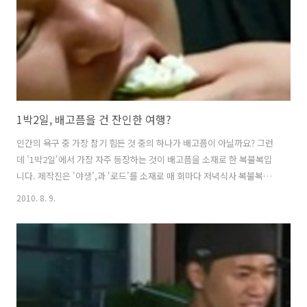
는 인상을 준 게 '당일치기' 특집이다. 원래 '1박2일'은 사전..
1박2일, 배고픔을 건 잔인한 여행?
인간의 욕구 중 가장 참기 힘든 것 중의 하나가 배고픔이 아닐까요? 그런
데 '1박2일'에서 가장 자주 등장하는 것이 배고픔을 소재로 한 복불복입
니다. 제작진은 '야생',과 '로드'를 소재로 매 회마다 저녁식사 복불복을
시키고 있습니다. 배고픔에 굶주린 강호동 등 맴버들은 한 끼 식사를 위
2010. 8. 9.
해 비굴해지고, 때로는 맴버들간 협잡도 마다하지 않습니다. 굶주림 앞에
어느 누구도 장사가 없기 때문입니다. 지난주에 이어 이번주도 복불복 대
축제 2부가 방송됐습니다. 출발 하기에 앞서 다트와 주사위 등으로 갖가
지 복불복을 한꺼번에 다 몰아치기입니다. 운에 따라 모든 것이 결정되는
여행입니다. 단 입수와 낙오는 필수였는데 낙오자는 은지원이 결정됐습
니다. 비가 억수로 쏟아지는 가운데 시작한 여행은 그리 호락호락하지 않