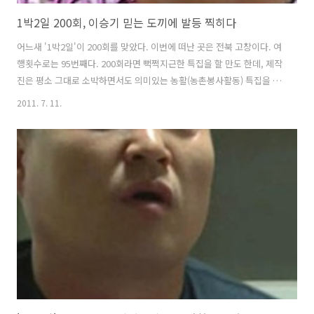
1박2일 200회, 이승기 믿는 도끼에 발등 찍히다
어느새 '1박2일'이 200회를 맞았다. 이번에 떠난 곳은 전북 고창이다. 여
행횟수로는 95번째다. 200회라면 뻑쩍지근한 특집을 할 만도 한데, 제작
진은 평소 그대로 소박하면서도 의미있는 농활(농촌봉사활동) 특집을 마
련했다. 평소대로 강호동 등 맴버들이 오프닝을 한 후 '노동마을'에 들어
2011. 7. 11.
섰는데, 마을 이름이 참 특이하다. 이 마을 이름 때문에 맴버들이 뼈 빠지
게 고생할 줄 누가 알았겠나? 아무것도 모르고 베이스캠프로 마련한 잔
듸 넓은 집에 도착했는데, 200회 특집답게 4인조 클래식 연주단에 뷔페
식까지 차려진 게 아닌가? 맴버들은 200회까지 오는 동안 고생했다고 제
작진이 아무 조건없이 마음껏 먹으라는 줄 알았다. 사실 나영석PD 등 스
탭진까지 모두 접시 하나씩 들고 200회 자축연이라도 여는가 싶었다..