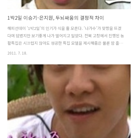
1박2일 이승기-은지원, 두뇌싸움의 결정적 차이
해피선데이 '1박2일'의 인기가 식을 줄 모른다. '나가수'가 맞짱을 뜨겠
다며 덤볐지만 보기좋게 나가 떨어지고 말았다. 전북 고창에서 진행된 농
활특집은 시끄럽지 않아도 성공한 특집 모델을 제시해줌은 물론 땀 흘리
면서도 재미와 웃음을 뽑아낼 줄 아는 제작진의 능력을 확인할 수 있었
2011. 7. 18.
다. 200회 특집 2부의 백미는 저녁식사 복불복으로 진행된 퀴즈게임이었
다. 여기서 '1박2일' 브레인 자리를 놓고 이승기와 은지원이 맞붙었는데,
결과는 이승기의 승이었다. 왜 이승기가 승리했을까? 그 결정적 차이가
무엇인가를 200회 특집을 통해 생각해봤는데, 이승기-은지원 두뇌싸움
의 차이가 아닐까 싶다. 저녁식사 복불복 첫 대결은 사물퀴즈다. 사진 속
에 나오는 물건을 보고 정확한 이름을 맞추는 게임인데, 우리가 흔히 쓰
는 것이..