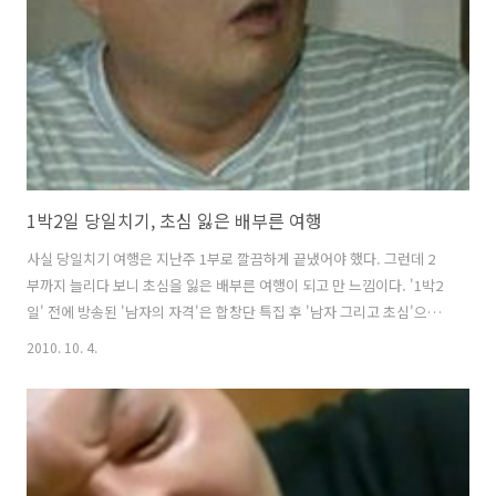
아니다. 여기다 김종민의 하차론이 꾸준히 나오고 있기 때문에 PD로서
는 곤혹스러울 것이다. 나영석PD는 어려운 만큼 언플도 자주 해..
1박2일 당일치기, 초심 잃은 배부른 여행
사실 당일치기 여행은 지난주 1부로 깔끔하게 끝냈어야 했다. 그런데 2
부까지 늘리다 보니 초심을 잃은 배부른 여행이 되고 만 느낌이다. '1박2
일' 전에 방송된 '남자의 자격'은 합창단 특집 후 '남자 그리고 초심'으로
자칫 흐트러질 수 있는 마음가짐을 다잡았다. 예능의 대부 소리를 듣는
2010. 10. 4.
이경규도 합창단 특집 후 후유증이 크다고 했다. 사실 초심은 '남격'보다
'1박2일'이 더 필요한 상황이다. 누가 뭐래도 MC몽과 김종민 때문에 예
능 최강자에서 지금 '위기설'까지 나오고 있지 않은가? 추석 특집 경북 영
주편에서 맴버들은 부석사 무량수전을 찾는 미션을 성공했다. 제작진은
그 보상으로 당일치기 여행을 제안했었다. 이 보상으로 서울에서 먹고 노