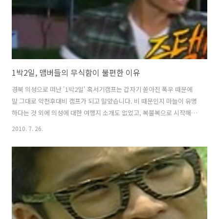
았습니..
1박2일, 맴버들의 무식함이 불편한 이유
경북 의성으로 떠난 '1박2일' 혹서기캠프는 갑자기 쏟아진 폭우 때문에
말 그대로 악천후대비 캠프가 되고 말았습니다. 비 때문인지 마늘이 유명
하다는 것 외에 의성에 대한 여행지 소개도 없었고, 복불복으로 시작해서
복불복으로 끝난 기분입니다. '1박2일'이 리얼 야생 로드 버라이어티 쇼
2010. 7. 26.
인데, 어젠 오직 쇼밖에 없었다는 생각이 들었어요. 저녁식사 복불복으로
의성 삼겹살을 걸고 속담 맞추기를 했는데, 초등학생들도 알 수 있는 문
제를 맞추지 못하는 맴버들을 보고 '이건 아니다'라는 생각이 들었습니
다. '1박2일' 맴버들이 퀴즈 복불복을 할 때는 '무식함'과 '설정'이 도마
위에 오르곤 합니다. 지난해 5월 나주특집 때 외국의 수도 이름을 묻는 복
불복에서는 '설정' 논란이 있었지요. MC몽과 이수근이 그리스와 독..