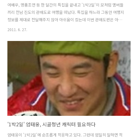
여배우, 명품조연 등 한 달간의 특집을 끝내고 '1박2일'이 모처럼 맴버들
끼리 전남 진도의 관매도로 여행을 떠났다. 특집을 하느라 그동안 여행지
정보를 제대로 전달해주지 않아 아쉬움이 컸는데 이번 관매도편은 아름
다운 섬과 깨끗한 바다, 기암절벽, 동화속같은 마을 등 관매 7경 곳곳을
2011. 6. 27.
소개해주었다. 이번 여행의 테마는 '아날로그 여행'이다. 자연의 깨끗한
아름다움을 그대로 간직한 신비의 관매도 섬을 보호하기 위해 단 한대의
차량 운행도 하지않고 모든 촬영 장비를 직접 나르기로 했다. 당연히 촬
영장비와 소품, 스탭진도 최소화했다. 아름다운 섬 관매도를 존중하는 '1
박2일'의 마음 씀씀이가 참 좋았다. '1박2일'은 울릉도 특집편에서도 직
접 짐을 날라본 경험이 있기 때문에 짐나르는 데는 일가견이 있지 않은
가?..
'1박2일' 엄태웅, 시골청년 캐릭터 필요하다
엄태웅이 '1박2일'에 순조롭게 적응하고 있다. 그런데 엄밀히 말하면 적