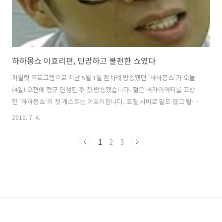
하하몽쇼 이효리편, 민망하고 불편한 쇼였다
파일럿 프로그램으로 지난 5월 1일 한차례 방송됐던 '하하몽쇼'가 오늘
(4일) 오전에 정규 편성된 후 첫 방송됐습니다. 젊은 버라이어티를 표방
한 '하하몽쇼'의 첫 게스트는 이효리입니다. 표절 시비로 말도 많고 탈도
많았던 '하하몽쇼' 첫 방송은 한 마디로 '이효리의 이효리에 의한 이효리
2010. 7. 4.
를 위한' 쇼였습니다. 이효리는 4집 앨범 'H-Logic'중 절반 이상인 7곡이
표절 의혹이 있어 현재 작곡가 바누스를 형사고소한 상태입니다. 자신이
1
2
3
직접 프로듀싱해서 이효리 색깔이 드러나도록 했다는 4집 표절의 모든
책임을 작곡가에게 전가하는 듯한 인상을 주기 때문에 많은 음악팬들이
이효리에게 자숙이 필요하다고 했습니다. 그러나 이효리는 이런 충고에
도 아랑곳하지 않고 '하하몽쇼' 뿐만 아니라 유재석의 '런닝맨'에도 출
연..