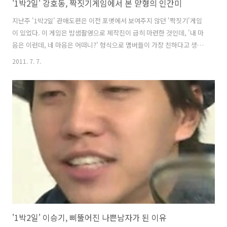
'1박2일' 강호동, 짝짓기게임에서 본 맏형의 인간미
지난주 '1박2일' 관매도편은 이전 포맷에서 보여주지 않던 '짝짓기'게임
이 있었다. 이 게임은 밤샘촬영으로 제작진이 급히 마련한 것인데, '내 마
음은 이런데, 네 마음은 어떠니?' 형식으로 맴버들이 가장 친하다고 생각
하는 한 사람을 선택하게 했다. 10분 만에 결정해서 손바닥에 적으라고
2011. 7. 7.
하니 '엄마가 좋아, 아빠가 좋아'라는 질문처럼 당혹스러웠을 것이다. 서
로 짝이 될 경우에는 밤샘 촬영을 면제해준다고 했는데, 그 결과를 보니
예상 외다. 강호동, 이승기가 0표를 받았고, 이수근과 은지원은 2표를 받
았다. 짝짓기 게임을 위해 제작진은 맴버들을 독립된 공간으로 따로 분리
시켰다. 혼자가 된 맴버들은 내가 누굴 선택해야 밤샘 촬영을 면제받을까
를 고민했다. 즉 평소 좋아하는 맴버를 선택하면 짝이 될 확률이 없다..
'1박2일' 이승기, 삐뚤어진 나쁜남자가 된 이유