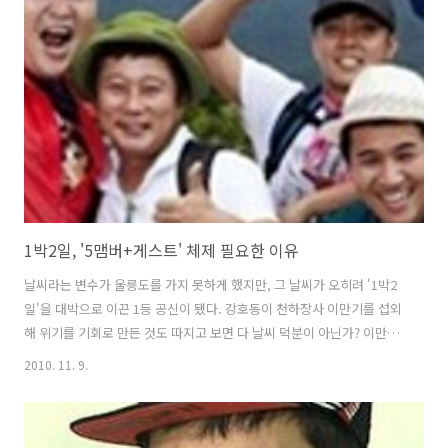
많았다. 김C는 음악때문에 하차한다고 했지만 단서도 달았다. 즉, 예능감
이 살아나면 다시 돌아온다고 약속한 것이다. 그런데 김C의 예능감은 하
차 당시 사실은 절정이었다. 나영석PD는 현재 제6의 맴버로 거론되고 있
는 인물이 아닌 전혀 새롭고 의외의 인물을 투입할 뜻을 내비쳤다...
1박2일, '5맴버+게스트' 체제 필요한 이유
날씨라는 변수가 울릉도를 가지 못하게 했지만, 그 날씨가 오히려 '1박2
일'을 대박으로 이끈 1등 공신이 됐다. 강호동이 천하장사 이만기를 섭외
해 위기를 기회로 만든 것도 따지고 보면 다 날씨 덕분이 아닌가? 이만기
카드는 어쩌면 강호동이 쓸 수 있는 히든 카드였을지 모른다. 그런데 포
2010. 11. 9.
항 현지에서 100여명의 스태프와 출연진이 어디로 갈지를 몰라 허둥지
둥 대는 것을 보고 강호동이 비장의 카드를 꺼내들었다. 이만기라는 걸출
한 게스트 한 명으로 '1박2일'이 신선한 바람을 불러 일으킨 것이다. 지난