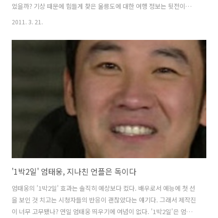
었을까? 기상 때문에 힘들게 찾은 울릉도에 대한 여행 정보는 뒷전이었
고, OB팀과 YB팀으로 나뉘어 곰인형을 배달하는 미션 위주로 편집됐다.
2011. 3. 21.
이 과정에서 다른 맴버들은 소외됐고 엄태웅과 김종민이 곰인형 배달 릴
레이를 두고 엎치락 뒤치락 승부가 펼쳐졌다. OB팀은 처음부터 배달주
자로 엄태웅을 미리 선택해놓은 듯 했다. 울릉도로 가는 배안에서 이수근
과 강호동이 서로 곰인형을 빼앗기는 장면은 평소의 모습과는 분명 달랐
다. 이를 두고 또 조작논란이 일어날 수도 있지만, 그보다 엄태웅을 띄워
주기 위한 모종의 약속(?)이 있었나 싶다. 이수근도 그랬지만 강호동이
이수근에게 곰인..
'1박2일' 엄태웅, 지나친 언플은 독이다
엄태웅의 '1박2일' 효과는 솔직히 예상보다 컸다. 배우로서 예능에 첫 선
을 보인 것 치고는 시청자들의 반응이 괜찮았다는 얘기다. 그래서 제작진
이 너무 고무됐나? 연일 엄태웅 띄우기에 여념이 없다. '1박2일'은 엄태