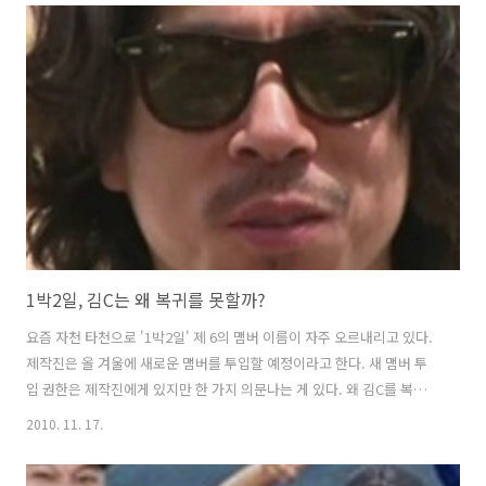
데 그 이유가 바로 제작진때문이었다. 우선 제작진의 욕심이 너무 과한
것 같다. 6대 광역시 특집을 하면서 갑작스럽게 야구선수 이종범, 양준혁
선수를 섭외해 등장시키고, 대구와 부산 등 5대 광역시로 뿔뿔히 흩어진
맴버들을 조금씩 보여주니 산만하고 집중하기가 쉽지 않았다. 오프닝때
맴버들이 너무 힘들다며 '막돼먹은 나PD'라고 한 말을 좀 새겨들어야 할
것 ..
1박2일, 김C는 왜 복귀를 못할까?
요즘 자천 타천으로 '1박2일' 제 6의 맴버 이름이 자주 오르내리고 있다.
제작진은 올 겨울에 새로운 맴버를 투입할 예정이라고 한다. 새 맴버 투
입 권한은 제작진에게 있지만 한 가지 의문나는 게 있다. 왜 김C를 복귀
시키지 않느냐는 것이다. 김C가 하차할 때는 맴버가 7명이었다. 복불복
2010. 11. 17.
게임을 할 때 홀수기 때문에 맴버 한 명이 남아 도는 상황이었다. 당시 소
집해제 후 복귀한 김종민의 예능감이 살아나지 않아 김C 하차때 말도 참