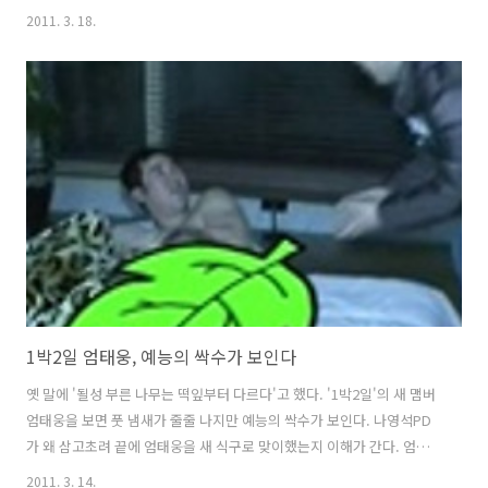
웅 혼자 만드는 게 아니다. 강호동, 이승기도 있고, 김종민도 있다. 엄태
2011. 3. 18.
웅을 비롯해 여섯명의 맴버가 고르게 활약하기 때문에 '1박2일'이 인기
가 있는 것이다. 엄태웅은 새 맴버기 때문에 호기심 차원에서 언플을 안
해도 관심받게 마련이다. 그에 대한 지나친 배려는 오히려 독이 될 수 있
다. '시크릿가든'에서 나온 '현빈앓이'는 하루 아침에 만들어진 게 아니
다. 그런데 고작 1회 '1박2일'에 출연한 엄태웅에게 '태웅앓이'라는 칭호
까지 붙여주니 좀 과하다는 느낌이다. 그가 신입생 오리엔테이션에서..
1박2일 엄태웅, 예능의 싹수가 보인다
옛 말에 '될성 부른 나무는 떡잎부터 다르다'고 했다. '1박2일'의 새 맴버
엄태웅을 보면 풋 냄새가 줄줄 나지만 예능의 싹수가 보인다. 나영석PD
가 왜 삼고초려 끝에 엄태웅을 새 식구로 맞이했는지 이해가 간다. 엄태
웅은 기존 맴버와는 분명 달랐다. 드라마와 영화에만 출연하다가 예능은
2011. 3. 14.