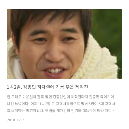
처음인지라 다소 어리버리하기까지 하다. 그러나 그 어리버리함은 김종
민과는 완전히 달랐다. 왜 엄태웅이 첫 출연부터 대중들을 열광하게 하
고, 김종민이 복귀 1년이 넘도록 비난을 받는지 한 번 곰곰히 생각해봤
다. 만 3년 3개월 만에 맞은 '1박2일'의 새식구 엄태웅의 환영 방식은 기
존 맴버와는 달랐다. 첫 촬영을 앞두고 밤 잠을 설치다가 새벽녘에야 잠
든 엄태웅 자택을 맴버들이 기습을 한 것이다. 속옷 차림으로 자다가 난
데없..
1박2일, 김종민 하차설에 기름 부은 제작진
안 그래도 미운털이 잔뜩 박힌 김종민인데 제작진마저 김종민 죽이기에
나선 느낌이다. 어제 '1박2일'은 광역시특집으로 맴버 5명이 6대 광역시
를 소개하는 미션이었다. 맴버들 개개인의 인기와 예능감에 따라 재미는
하늘과 땅 차이였다. 그중 가장 인기를 끈 것은 역시 이승기였고, 김종민
2010. 12. 6.
은 휑한 느낌으로 5명의 맴버 가운데 가장 썰렁하고 재미가 없었다. 그런