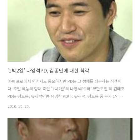
주 '1박2일'에 대한 언론과 네티즌들의 반응은 호평 일색이었다. 그 호평
의 중심에 강호동과 나영석PD가 있었다. 그런데 오후에 모 언론에서 '1
박2일, 5인체제 한계 봉착했나?'라는 기사를 뒤늦게 올렸다. 기사의 ..
'1박2일' 나영석PD, 김종민에 대한 착각
예능 프로에서 연기자도 중요하지만 PD는 그 성패를 좌우하는 직책이
다. 주말 예능의 양대 축인 '1박2일'의 나영석PD와 '무한도전'의 김태호
PD는 강호동, 유재석만큼 유명한 PD다. 유재석, 강호동 중 누가 1인자냐
를 묻는 것이 우문이듯, 나영석, 김태호를 두고 어느 PD가 더 유능하냐를
2010. 10. 20.
따지는 것도 의미가 없다. 그런데 요즘 나영석PD가 김종민을 대하는 것
을 보면 큰 착각 속에 빠져사는 것 같다. 즉 나영석PD의 고유 권한이겠지
만 김종민에게만큼은 유독 관대하고 애정이 많은 것 같다. MC몽 병역기
피 논란 이후 '1박2일'은 위기다. 5인 체제로 나가는 지금이 사실 정상은