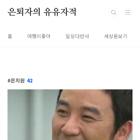
본문 바로가기
은퇴자의 유유자적
홈
여행이좋아
일상다반사
세상돋보기
은지원
42