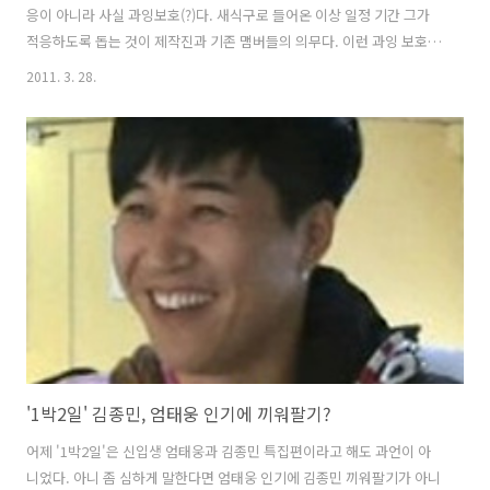
응이 아니라 사실 과잉보호(?)다. 새식구로 들어온 이상 일정 기간 그가
적응하도록 돕는 것이 제작진과 기존 맴버들의 의무다. 이런 과잉 보호를
벗어나 엄태웅 스스로 캐릭터를 만들고 자기 색깔을 내기까지는 상당 기
2011. 3. 28.
간이 필요할 것으로 보인다. 현재 '엄순둥', '호동빠'는 엄태웅의 진정한
캐릭터가 아니다. 지금까지 엄태웅은 무색 무취다. 기존 맴버들 속에서
그가 제 역할을 하는데 가장 필요한 캐릭터는 시골청년이 아닐까 싶다.
먼저 이승기가 엄태웅에게 붙여준 '무당' 캐릭터는 허당과 함께 '당당커
플'로 인기를 모을까 기대했는데, 엄태웅의 예능감이 전혀 없다는 부정적
이미지 때문에 없던 일로 했다. 또한 '무당' 하면 푸닥거리가 연상되기 ..
'1박2일' 김종민, 엄태웅 인기에 끼워팔기?
어제 '1박2일'은 신입생 엄태웅과 김종민 특집편이라고 해도 과언이 아
니었다. 아니 좀 심하게 말한다면 엄태웅 인기에 김종민 끼워팔기가 아니