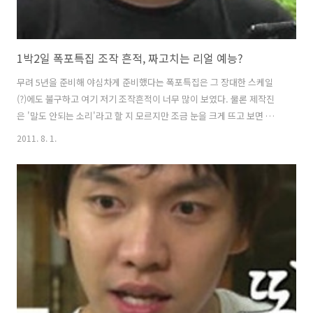
1박2일 폭포특집 조작 흔적, 짜고치는 리얼 예능?
무려 5년을 준비해 야심차게 준비했다는 폭포특집은 그 장대한 스케일
(?)에도 불구하고 여기 저기 조작흔적이 너무 많이 보였다. 물론 제작진
은 '말도 안되는 소리'라고 할 지 모르지만 조금 눈을 크게 뜨고 보면 이건
뭐 '짜고 치는 고스톱'이라 해도 과언이 아닐 정도다. 그동안 '1박2일'은
2011. 8. 1.
한 두번 조작 논란에 시달려 온게 아닌데, 제작진이 의도하지 않았더라고
조작 느낌이 너무 난다면 실패한 특집이 아닐까 싶다. 5년간의 노하우를
총동원한 특집치고는 너무 허술해 리얼을 가장한 예능같은 느낌이었다.
이번 폭포특집은 제주도 엉또폭포를 두고 바보당과 무섭당이 누가 먼저
찾아가는가의 미션이었다. 경비가 모자란 무섭당은 이승기에게 모든 돈
을 몰아준 후 1등으로 2, 3위 뒤바꿔치기 반전을 노렸고 바보당은 제주공
항..