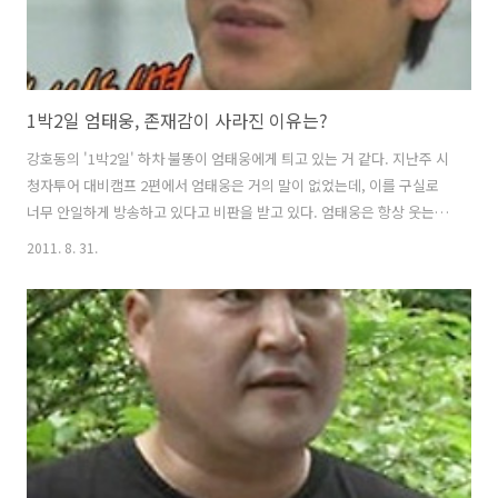
1박2일 엄태웅, 존재감이 사라진 이유는?
강호동의 '1박2일' 하차 불똥이 엄태웅에게 틔고 있는 거 같다. 지난주 시
청자투어 대비캠프 2편에서 엄태웅은 거의 말이 없었는데, 이를 구실로
너무 안일하게 방송하고 있다고 비판을 받고 있다. 엄태웅은 항상 웃는
얼굴로 나오기 때문에 '훈남'이라고 했는데, 그 모습마저 이제 꼴보기 싫
2011. 8. 31.
어진 걸까? 처음 엄태웅이 들어올 때는 좋다고 하더니 무임승차, 방청객
수준으로 전락했다는 말까지 나온다. 명품조연특집때 성동일이 엄태웅
에게 '너무 날로 먹는다'고 할 정도니, 말이 적긴 적은 모양이다. 사실 예
능 첫 출연한 엄태웅에게 기존 맴버들과 같은 예능감을 기대하는 건 욕심
인지 모른다. 김종민도 공익가기 전에는 강호동 다음으로 빵빵 터뜨렸는
데 복귀 후 비난받은 걸 생각하면 엄태웅에게 존재감을 요구하긴 아직 무
리라고 ..