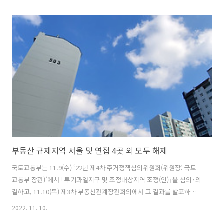
다. 설날 귀경과 귀성 언제가 가장 좋을까요? 한국교통연구원에 따르면
이번 특별교통대책기간 동안 총 2,648만 명, 하루 평균 530만 명이 이동
할 것으로 전망되며, 이 중 91.7%가 승용차를 이용할 것으로 예측했습니
다. 일상 회복 등으로 일 평균 이동인원은 작년 설(432만 명/일)보다
22.7% 증가하며, 총 이동인원은 작년 설(2,594만 명)에 비해 연휴기간
이 짧음(6일→5일)에도 2.1% 증가할 것으로 예측했습니다. 귀..
부동산 규제지역 서울 및 연접 4곳 외 모두 해제
국토교통부는 11.9(수) ‘22년 제4차 주거정책심의위원회(위원장: 국토
교통부 장관)’에서 ｢투기과열지구 및 조정대상지역 조정(안)｣을 심의･의
결하고, 11.10(목) 제3차 부동산관계장관회의에서 그 결과를 발표하였
다. 이번 규제지역 조정(안)은 10.27(목) 개최된 제11차 비상경제민생회
2022. 11. 10.
의(대통령 주재)에서 논의된 실수요자 보호 및 거래정상화 방안의 후속조