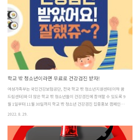
올해는 9월 9~12까지 나흘간 통행료가 면제된다고 합니다. 휴게소 및 버
스, 철도 내 실내 취식도 가능합니다. 다만 방역수칙은 철저히 지켜야겠
죠. 사람들이 많이 붐비는 철도, 버스, 여객터미날에서 마스크 착용은 필
수입니다. 정부는 추석 방역·의료대책과 관련해 경기, 경남, 전남 ..
학교 밖 청소년이라면 무료로 건강검진 받자!
여성가족부는 국민건강보험공단, 전국 학교 밖 청소년지원센터(이하 꿈
드림센터)와 더 많은 학교 밖 청소년들이 건강검진에 참여할 수 있도록 9
월 1일부터 11월 30일까지 학교 밖 청소년 건강검진 집중홍보 캠페인을
실시한다. 여성가족부는 국민건강보험공단과 학교 밖 청소년의 건강검
2022. 8. 29.
진 참여를 독려하기 위해 학교 밖 청소년 건강검진 인증 행사를 실시한
다. 행사 기간(8.1.~10.31.)동안 건강검진을 받고 검진을 인증한 학교 밖
청소년(선착순 500명)에게 1만원 상당의 모바일 상품권을 제공한다. 또