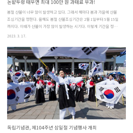
논밭두렁 태우면 최대 100만 원 과태료 부과!
봄철 산불이 너무 많이 발생하고 있다. 그래서 해마다 봄과 가을에 산불
조심기간을 정한다. 올해도 봄철 산불조심기간은 2월 1일부터 5월 15일
까지다. 이때가 산불이 가장 많이 발생하는 시기다. 이렇게 기간을 정해
서 산불을 조심하라고 해도 매년 봄에 산불이 발생하곤 한다. 산림청 등
2023. 3. 17.
정부와 지자체 힘만으로는 산불을 막기가 쉽지 않다. 모든 국민이 산불감
시원이 되어야 한다. 산림청은 건조한 날씨가 계속되는 가운데 산불예방
을 위해 농·산촌 지역의 논·밭두렁 태우기 등 불법 소각행위를 금지해 달
라고 당부하였다. 산불의 원인 중 약 26%는 논밭두렁이나 영농 쓰레기
소각이다. 산림청은 지난 11월 산림보호령을 개정하여 산림 연접지
100m 내에서 소각행위를 금지하였다. 이를 어길 경우, 최대 100만 원의
과태료..
독립기념관, 제104주년 삼일절 기념행사 개최