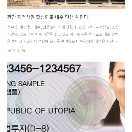
관광·지역상권 활성화로 내수·민생 살린다!
정부가 대대적인 내수, 민생 살리기에 나섰다. 관광, 지역 골목상권, 소상
공인 등 코로나 이후 어려움을 겪고 있는 취약부문을 중심으로 내수 활력
을 높이고 서민경제 전반에 온기를 불어넣는 내수활성화 대책을 추진한
다. 이를 위해 50여개 메가이벤트 개최, 할인행사, 정부지원, 지역축제
2023. 3. 29.
테마별 개최 등을 추진하고, 내외국인 관광촉진 방안, 각종 소상공인·서
민경제 활성화 방안도 함께 시행된다. 정부는 3월 29일 진행된 제15차
비상경제민생회의를 통해 이 같은 내용의 ‘내수활성화 대책’을 발표하였
다. 이는 국내 관광을 활성화하여 내수 활력과 경상수지 개선을 도모하
고, 소상공인·서민 생계부담을 경감하기 위한 조치로 이해된다. 주요 내
용은 다음과 같다. 먼저 민관합동 내수붐업 패키지로 국내 관광을 본격
활성화한다...