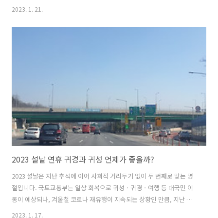
목과 지급예산을 확대했습니다. 탄소중립 포인트 제도는 2009년 에너지
2023. 1. 21.
분야(전기·수도·가스 절감)를 시작으로 2020년 자동차 분야(주행거리
감축), 지난해부터는 녹색생활 실천 분야로 확대됐죠. 일상생활 속에서
탄소중립을 실천할 때 현금처럼 쓸 수 있는 포인트를 지급하는 제도입니
다. 탄소중립포인트 제도를 통해 비산업부문 온실가스 감축을 유도한다
는 계획이죠. 이번에 확대되는 탄소중립 포인트 항목은 ▲다회용컵(텀블
러 등) 이용 ▲일회용컵 반환 ▲폐휴대폰 반납 ▲고품질 재활용품(투명
페트병 등) 배출 등..
2023 설날 연휴 귀경과 귀성 언제가 좋을까?
2023 설날은 지난 추석에 이어 사회적 거리두기 없이 두 번째로 맞는 명
절입니다. 국토교통부는 일상 회복으로 귀성ㆍ귀경ㆍ여행 등 대국민 이
동이 예상되나, 겨울철 코로나 재유행이 지속되는 상황인 만큼, 지난 추
석과 같이‘이동 시 방역과 교통안전’에 중점을 두고 대책을 마련했습니
2023. 1. 17.