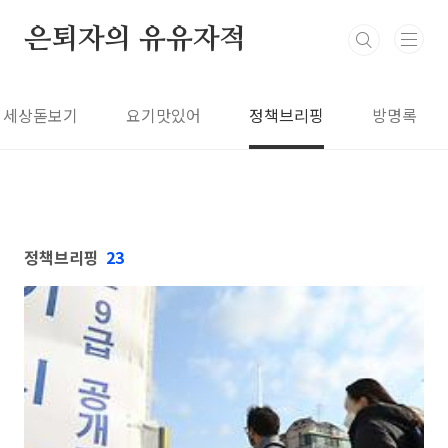
본문 바로가기
은퇴자의 유유자적
세상돋보기
요기맛있어
정책브리핑
방명록
정책브리핑
23