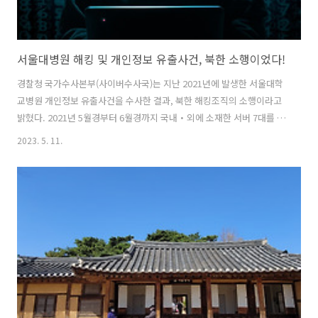
서울대병원 해킹 및 개인정보 유출사건, 북한 소행이었다!
경찰청 국가수사본부(사이버수사국)는 지난 2021년에 발생한 서울대학
교병원 개인정보 유출사건을 수사한 결과, 북한 해킹조직의 소행이라고
밝혔다. 2021년 5월경부터 6월경까지 국내・외에 소재한 서버 7대를 장
악하여 공격 기반을 마련하였으며, 서울대학교병원 서버의 취약점으로
2023. 5. 11.
내부망에 침입하여 환자 81만여 명, 전・현직 직원 1만 7천여 명 등 약
83만 명의 개인정보를 유출하거나 유출한 정황이 확인되었다. 경찰청은
그간 북한 해킹조직에 의한 주요 정보통신망 침입 사건을 여러 차례 수사
한 사례가 있으며, 기존 북한발로 규명된 다수 사건과 비교하여, △ 공격
근원지의 아이피(IP) 주소 △ 인터넷 사이트 가입정보 △ 아이피(IP) 주소
세탁 기법 △ 시스템 침입・관리 수법 등이 같고, △ 북한어휘를 사용
하..