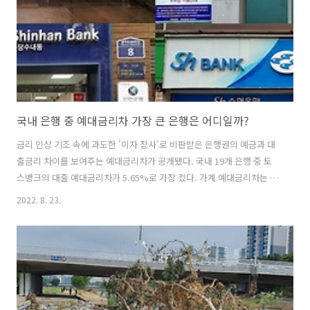
야 월세지원을 받을 수 있다. 청년가구는 청년 본인과 배우자, 자녀를..
국내 은행 중 예대금리차 가장 큰 은행은 어디일까?
금리 인상 기조 속에 과도한 '이자 장사'로 비판받은 은행권의 예금과 대
출금리 차이를 보여주는 예대금리차가 공개됐다. 국내 19개 은행 중 토
스뱅크의 대출 예대금리차가 5.65%로 가장 컸다. 가계 예대금리차는 전
북은행이 6.33%로 가장 큰 것으로 나타났다. 8월 22일 은행연합회(이하
2022. 8. 23.
은행연)는 홈페이지를 통해 예대금리차를 비교 공시하고 대출·예금금리
공시를 개선했다고 밝혔다. 이날부터 19개 전체 은행의 예대금리차가 매
월 공시될 예정이다. 예대금리차는 월별 변동 추이를 확인할 수 있도록
신규 취급액 기준으로 산출된다. 대출평균 기준과 가계대출 기준 예대금
리차를 모두 공시한다. 예대금리차는 평균 대출금리에서 저축성수신금
리를 뺀 것으로 한국은행의 '금융기관 가중평균금리' 기준과 동일하다.