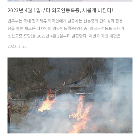
2023년 4월 1일부터 외국인등록증, 새롭게 바뀐다!
법무부는 국내 장기체류 외국인에게 발급하는 신분증의 편의성과 활용
성을 높인 새로운 디자인의 외국인등록증(영주증, 외국국적동포 국내거
소신고증 포함)을 2023년 4월 1일부터 발급한다. 이번 디자인 개편은 기
존 외국인등록증(2011.5.1.부터 발급)이 주민등록증과 다르게 사진이 흑
2023. 3. 28.
백으로 되어 있고 그 크기가 작아 본인확인이 어렵고 외국인등록증을 편
리하게 활용할 수 있는 기술 적용이 필요하다는 그간의 의견*들을 적극
반영하였다. * 장관과의 대화, 국민신문고, 제도개선, 열린소통포럼 등
새롭게 발급되는 외국인등록증은 사진을 컬러로 인쇄하고 크기를 확대
(35%)하여 본인확인이 용이하도록 하는 한편, 사진 위치를 왼쪽에서 오
른쪽으로 변경하고 외국인등록번호로 구분이 가능한 성별*을 생략하여
주민등록증과의 통일성..