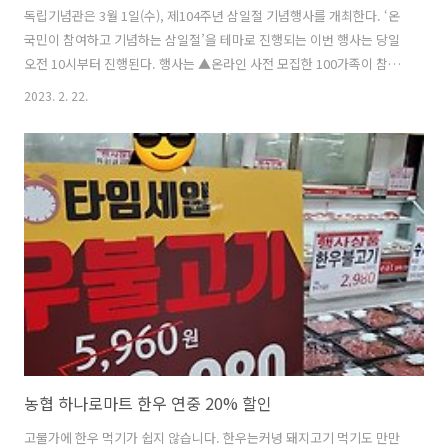
독립기념관은 3월 1일(수), 제104주년 삼일절 기념행사를 개최한다. ‘온
국민이 참여하고 기념하는 삼일절’을 테마로 진행되는 이번 행사는 당일
오전 10시부터 진행된다. 행사는 ▲온라인 사전 모집한 100가족이 참석
하는 독립기념관 삼일절 기념식을 시작으로 ▲대국민 신청을 통해 모인
2023. 2. 22.
명예 독립운동가 1,919명이 참여하는 ‘3‧1만세운동 재현행사’가 겨레
의큰마당에서 12시부터 펼쳐진다. 이어 ▲천안시립흥타령풍물단 공연
▲유튜브채널 ‘웃는아이’팀의 합창 및 뮤지컬 ▲육군 의장대 공연 등 다
채로운 행사가 열린다. 더불어 ▲대한민국임시정부 요인들이 광복 후 귀
국시 탔던 ‘C-47 수송비행기’ 탑승체험 ▲태극기 주제의 특별 전시해설
▲광복군 의상체험 ▲통일염원의 동산 타종체험 ▲태극기 바람개비 만
들기 등 독립..
농협 하나로마트 한우 연중 20% 할인
고물가에 한우 먹기가 쉽지 않습니다. 한우는커녕 돼지고기 먹기도 만만