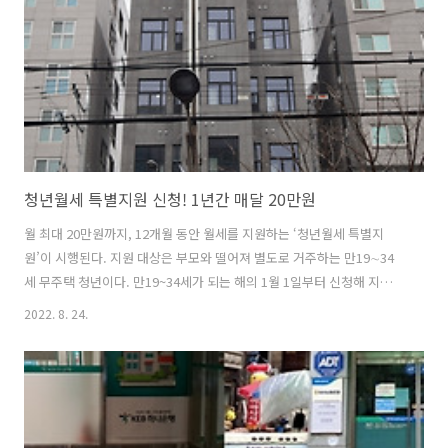
를 보내왔고, 검찰 공무원증도 함께 보냈다고 하네요. A씨는 은행을 돌면
서 예·적금 등을 해약하고 현금을 인출했습니다. 은행 직원이 현금 사용
목적을 물으면 미리..
청년월세 특별지원 신청! 1년간 매달 20만원
월 최대 20만원까지, 12개월 동안 월세를 지원하는 ‘청년월세 특별지
원’이 시행된다. 지원 대상은 부모와 떨어져 별도로 거주하는 만19∼34
세 무주택 청년이다. 만19~34세가 되는 해의 1월 1일부터 신청해 지원받
을 수 있다. 기혼자·미혼자 모두 대상이다. 보증금 5000만원 이하, 월세
2022. 8. 24.
60만원 이하인 주택에 거주하는 경우 최대 20만원의 월세를 12개월 동
안 지원한다. 다만, 월세가 60만원을 초과하는 경우에는 ‘월세와 보증금
의 월세환산액을 합한 금액이 70만원 이하’인 경우까지는 지원 대상에
포함된다. 국토교통부에 따르면, 소득·재산요건은 청년가구뿐만 아니라
청년과 부모를 포함한 원가구의 소득 및 재산이 모두 일정 기준을 충족해