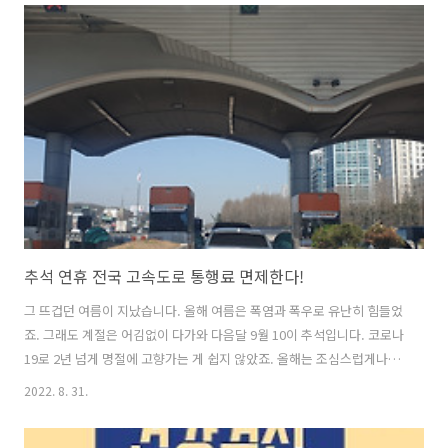
치이다. 이번 심의를 통해, 서울, 서울과 연접한 과천, 성남(분당·수정),
하남, 광명을 제외한 경기도 전역, 인천, 세종을 규제지역에서 해제하기
로 결정하였다. 구체적으로, 투기과열지구의 경우에는 경기도 9곳①을
해제하였고, 조정대상지역은 경기도 22곳② 및 인천 전 지역(8곳)③, 세
종 등 총 31곳을 해제키로 하였다. ① [투기과열지구 해제]..
추석 연휴 전국 고속도로 통행료 면제한다!
그 뜨겁던 여름이 지났습니다. 올해 여름은 폭염과 폭우로 유난히 힘들었
죠. 그래도 계절은 어김없이 다가와 다음달 9월 10이 추석입니다. 코로나
19로 2년 넘게 명절에 고향가는 게 쉽지 않았죠. 올해는 조심스럽게나마
고향에 갈 수 있을 것 같습니다. 추석 연휴 기간에 전국 고속도로에서 모
2022. 8. 31.
든 차량의 통행료가 면제된다고 합니다. 지난 2년 간은 코로나19 확산 우
려로 가급적 고향에 가지 말라는 취지에서 통행료 면제가 되지 않았죠.