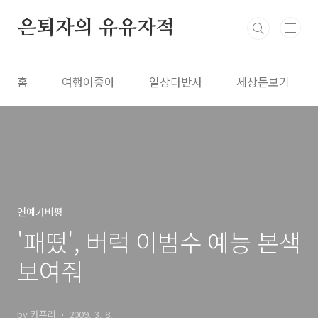
본문 바로가기
은퇴자의 유유자적
홈
여행이좋아
일상다반사
세상돋보기
연예가비평
'패떴', 버럭 이범수 예능 본색
보여줘
by 카푸리
2009. 3. 8.