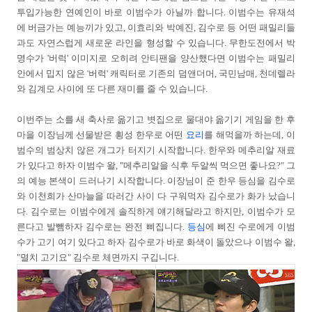
투입가능한 연예인이 바로 이범수가 아닐까 합니다. 이범수는 유재석
에 버금가는 예능끼가 있고, 이효리와 박예진, 김수로 등 어떤 패밀리들
과도 자연스럽게 새로운 라인을 형성할 수 있습니다. 무한도전에서 박
명수가 '버럭' 이미지로 오히려 안티팬을 양산했다면 이범수는 패밀리
안에서 밉지 않은 '버럭' 캐릭터로 기존의 덤앤더머, 국민남매, 천데렐라
와 김계모 사이에 또 다른 재미를 줄 수 있습니다.
이번주는 소를 새 축사로 옮기고 볏집으로 물대야 옮기기 게임을 한 후
마을 이장님께 선물받은 횡성 한우로 어떤
요리
를 해먹을까 하는데, 이
범수의 범상치 않은 개그가 터지기 시작합니다. 한우와 메추리알 재료
가 있다고 하자 이범수 왈, "메추리알을 식후 두알씩 먹으면 좋나요?" 그
의 예능 본색이 드러나기 시작합니다. 이장님이 준 한우 등심을 김수로
와 이천희가 산마늘을 따러간 사이 다 구워먹자 김수로가 화가 났습니
다. 김수로는 이범수에게 솔직하게 얘기해달라고 하지만, 이범수가 모
른다고 발뺌하자 김수로는 완전 삐집니다.
등심
에 삐진 수로에게 이범
수가 고기 여기 있다고 하자 김수로가 바로 화색이 돌았으나 이범수 왈,
"멸치 고기요" 김수로 체면까지 구깁니다.