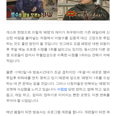
게스트 한명으로 이렇게 '패떴'의 재미가 좌우된다면 기존 패밀리에 신
선한 바람을 불어넣는 차원에서 이범수를 김종국 대신 고정으로 투입
하는 것도 좋은 방안이 될 것입니다. 안그래도 요즘 패떴은 대본 파동이
후 주말 예능 프로중 시청률 1위를 달리고는 있지만, 동시간대 다른 경
쟁 프로들이 없어서 무혈입성으로 이룩한 시청률 1위라는 견해가 지배
적입니다.
물론 <1박2일>과 방송시간대가 조금 겹치지만 <우결>이 새로운 맴버
투입후 하락세를 면치 못하고 있기 때문에 앞으로 '패떴'이 1위를 수성
하는 데 큰 문제는 없을 것입니다. 그러나 시청자들은 반복되는 '패떴'의
포맷에 식상함을 느끼고 있습니다.
아침밥
당번 정하고, 밥해 먹고, 일손
돕고, 게임 하고, 잠자리 정하기로 이어지는 뻔한 포맷도 이젠 변화를
주어야 할 시점입니다.
매년 봄철이 되면 방송사는 프로그램 개편을 합니다. 개편철이 되면 제