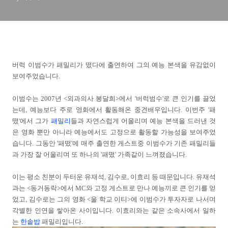
버럭 이범수가 패밀리가 떴다에 출연하여 그의 예능 본색을 유감없이
보여주었습니다.
이범수는 2007년 <외과의사 봉달희>에서 '버럭범수'로 큰 인기를 끌었
는데, 예능보다 주로 영화에서 활동해온 중견배우입니다. 이번주 '패
떴'에서 그가
패밀리
들과 자연스럽게 어울리며 예능 본색을 드러낸 것
은 영화 뿐만 아니라 예능에서도 고정으로 활동할 가능성을 보여주었
습니다. 그동안 '패떴'에 매주 출연한 게스트중 이범수가 기존 패밀리들
과 가장 잘 어울리며 또 하나의 '패떴' 가족같이 느껴졌습니다.
이는 평소 친분이 두터운 유재석, 김수로, 이효리 등 때문입니다. 유재석
과는 <동거동락>에서 MC와 고정 게스트로 만나 예능끼로 큰 인기를 얻
었고, 김수로는 그의 영화 <울 학교 이티>에 이범수가 투자자로 나서며
각별한 인연을 쌓아온 사이입니다. 이효리와는 같은 소속사에서 일하
는
한솥밥
패밀리입니다.