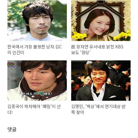
한국에서 가장 불쌍한 남자 김C
故 장자연 유서내용 밝힌 KBS
의 인간미
보도 '정당'
김종국이 하차해야 ‘패떴’이 산
김명민, '백상'에서 연기대상 반
다!
쪽 찾아
댓글