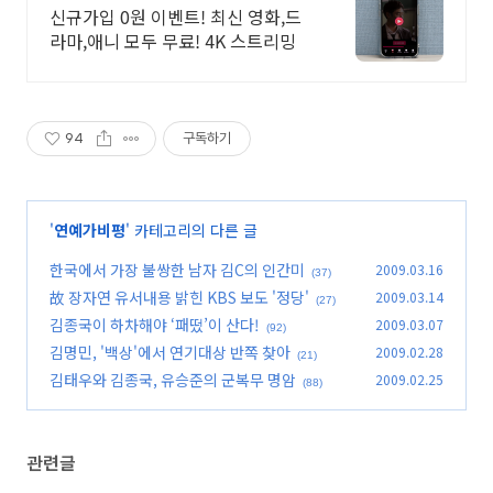
보기!
신규가입 0원 이벤트! 최신 영화,드
라마,애니 모두 무료! 4K 스트리밍
94
구독하기
'
연예가비평
' 카테고리의 다른 글
한국에서 가장 불쌍한 남자 김C의 인간미
2009.03.16
(37)
故 장자연 유서내용 밝힌 KBS 보도 '정당'
2009.03.14
(27)
김종국이 하차해야 ‘패떴’이 산다!
2009.03.07
(92)
김명민, '백상'에서 연기대상 반쪽 찾아
2009.02.28
(21)
김태우와 김종국, 유승준의 군복무 명암
2009.02.25
(88)
관련글