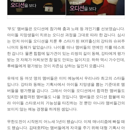
'무도' 맴버들은 오디션에 참가해 춤과 노래 등 개인기를 선보였습니다.
아이돌 지망생들이 치르는 오디션 과정을 그대로 따라 한 겁니다. 심사
는 먼저 아이돌 오디션을 치룬 후 스타가 된 HOT출신의 강타와 슈퍼주
니어의 동해가 맡았습니다. 나이를 떠나 맴버들의 연예인 끼를 테스트
한 겁니다. 물론 힙합에 일가견이 있는 리쌍의 길이 동해, 강타에게 평가
받는 것 자체가 어찌보면 참 말도 안되는 일이지요. 하하 역시 가수인데,
후배들에게 평가받는 것이 자존심 상하는 일인지 모릅니다.
유재석 등 여섯 명의 맴버들은 이미 예능에서 우리나라 최고의 스타들
입니다. 강타와 동해는 기획사에서 아이돌 지망생을 뽑는 기준대로 맴
버들을 평가했을 겁니다. 그래서
아이돌 오디션에서 합격한 맴버들도
있지만 불합격된 맴버들도 나올 것입니다. 맴버들은 오디션 합불에 따
라 아이돌 스타로서의 가능성을 타진하는 것 뿐만 아니라 맴버들간의
보이지 않는 예능 경쟁을 하게된 셈입니다.
무한도전이 시작된지 어느새 5년이 됐습니다. 이제 매너리즘에 빠질 때
도 됐습니다. 김태호PD는 맴버들에게 자극을 주기 위해 대형 기획사 아