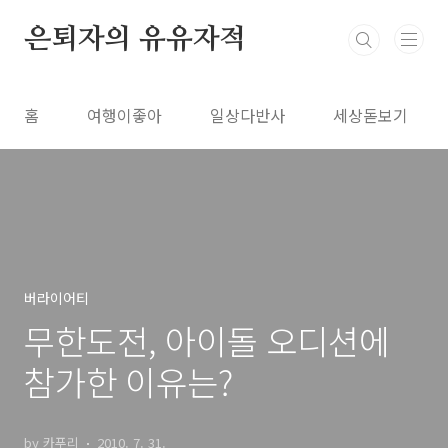
본문 바로가기
은퇴자의 유유자적
홈
여행이좋아
일상다반사
세상돋보기
버라이어티
무한도전, 아이돌 오디션에
참가한 이유는?
by 카푸리
2010. 7. 31.