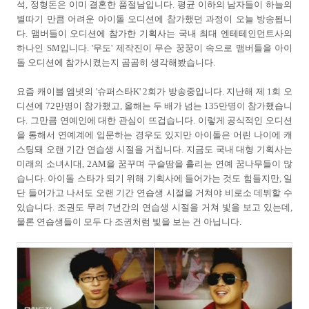
석, 정형돈은 이미 결혼한 품절남입니다. 평균 이하의 남자들이 하늘의
별따기 만큼 어려운 아이돌 오디션에 참가했던 과정이 오늘 방송됩니
다. 맴버들이 오디션에 참가한 기획사는 국내 최대 엔테테인먼트사의
하나인 SM입니다. '무도' 제작진이 무슨 꿍꿍이 속으로 맴버들을 아이
돌 오디션에 참가시켰는지 곰곰히 생각해봤습니다.
요즘 캐이블 엠넷의 '슈퍼스타K' 2회가 방송중입니다. 지난해 제 1회 오
디션에 72만명이 참가했고, 올해는 두 배가 넘는 135만명이 참가했습니
다. 그만큼 연예인에 대한 관심이 뜨겁습니다. 이렇게 공식적인 오디션
을 통해서 연예계에 입문하는 경우도 있지만 아이돌은 어린 나이에 캐
스팅돼 오랜 기간 연습생 시절을 거칩니다. 지금도 국내 대형 기획사는
미래의 소녀시대, 2AM을 꿈꾸며 구슬땀을 흘리는 연예 꿈나무들이 많
습니다. 아이돌 스타가 되기 위해 기획사에 들어가는 것도 힘들지만, 일
단 들어가고 나서도 오랜 기간 연습생 시절을 거쳐야 비로소 데뷔할 수
있습니다. 조권도 무려 7년간의 연습생 시절을 거쳐 빛을 보고 있는데,
물론 연습생들이 모두 다 조권처럼 빛을 보는 건 아닙니다.