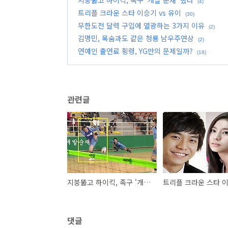
지붕뚫고 하이킥, 족구 '개발 순재' 떴다
(4)
트리플 크라운 스타 이승기 vs 유이
(30)
무한도전 달력 구입에 열광하는 3가지 이유
(2)
김명민, 목숨과도 같은 청룡 남우주연상
(2)
연예인 출연료 횡령, YG만의 문제일까?
(18)
관련글
지붕뚫고 하이킥, 족구 '개발 순재' 떴다
댓글