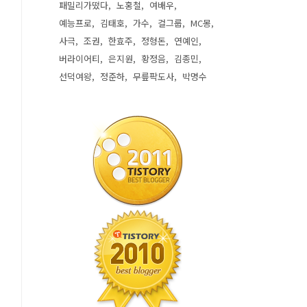
패밀리가떴다
노홍철
여배우
예능프로
김태호
가수
걸그룹
MC몽
사극
조권
한효주
정형돈
연예인
버라이어티
은지원
황정음
김종민
선덕여왕
정준하
무릎팍도사
박명수