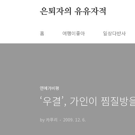
본문 바로가기
은퇴자의 유유자적
홈
여행이좋아
일상다반사
연예가비평
‘우결’, 가인이 찜질방
by 카푸리
2009. 12. 6.