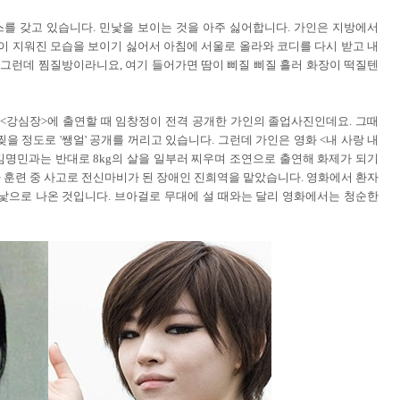
스를 갖고 있습니다. 민낯을 보이는 것을 아주 싫어합니다. 가인은 지방에서
장이 지워진 모습을 보이기 싫어서 아침에 서울로 올라와 코디를 다시 받고 내
 그런데 찜질방이라니요, 여기 들어가면 땀이 삐질 삐질 흘러 화장이 떡질텐
 <강심장>에 출연할 때 임창정이 전격 공개한 가인의 졸업사진인데요. 그때
을 정도로 '쌩얼' 공개를 꺼리고 있습니다.
그런데 가인은 영화 <내 사랑 내
김명민과는 반대로 8kg의 살을 일부러 찌우며 조연으로 출연해 화제가 되기
 훈련 중 사고로 전신마비가 된 장애인 진희역을 맡았습니다. 영화에서 환자
낯으로 나온 것입니다. 브아걸로 무대에 설 때와는 달리 영화에서는 청순한