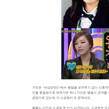
가인은 <야심만만2>에서 쌩얼을 보여주기 겁나 신혼여
인을 찜질방으로 데려가려 하니 가인은 쌩얼이 공개될 
금방으로 갔는데, 이 소금방이 또 문제네요.
둘째는 가인의 소금방 첫 키스 사건입니다. 소금방은 조권