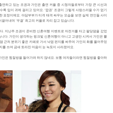
출연하고 있는 조권과 가인은 출연 커플 중 시청자들로부터 가장 큰 시선과
수록 입이 귀에 걸리고 있어요. ‘깝권’ 조권이 그렇게 사랑스러울 수가 없기
한 표정이에요. 아담부부가 티격 태격 싸우는 모습을 보면 실제 연인들 사이
이끌어내며 ‘우결’ 최고의 커플로 자리 잡고 있습니다.
니다. 지난주 조권이 준비한 신혼여행 이벤트로 자전거를 타고 팔당댐을 갔었
습니다. 가인이 생각하는 핑크빛 신혼여행이 아니고 고생만 시켜서 가인은 뿔
당댐 근처 분위기 좋은 카페로 가서 낙엽 편지를 써주며 가인의 화를 풀어주었
지를 쓰며 금새 토라진 마음이 눈 녹듯이 사라졌어요.
 가인은 찜질방을 들어가려 하지 않네요. 보통 여자들이라면 찜질방을 좋아하