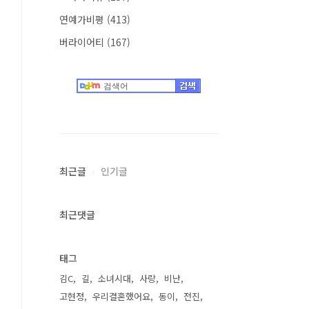
연예가비평
(413)
버라이어티
(167)
최근글
인기글
최근댓글
태그
김C
길
소녀시대
사랑
비난
고현정
우리결혼했어요
동이
전진