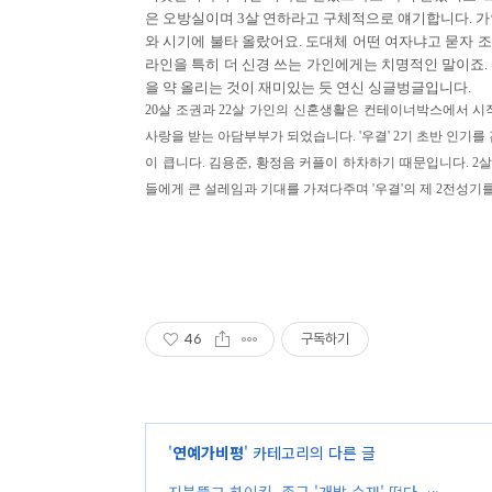
은 오방실이며 3살 연하라고 구체적으로 얘기합니다. 가
와 시기에 불타 올랐어요. 도대체 어떤 여자냐고 묻자 조
라인을 특히 더 신경 쓰는 가인에게는 치명적인 말이죠.
을 약 올리는 것이 재미있는 듯 연신 싱글벙글입니다.
20살 조권과 22살 가인의 신혼생활은 컨테이너박스에서 
사랑을 받는 아담부부가 되었습니다. '우결' 2기 초반 인기
이 큽니다. 김용준, 황정음 커플이 하차하기 때문입니다. 2
들에게 큰 설레임과 기대를 가져다주며 '우결'의 제 2전성기
46
구독하기
'
연예가비평
' 카테고리의 다른 글