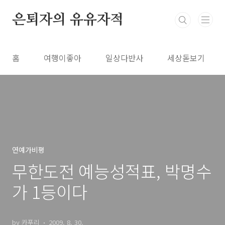
본문 바로가기
은퇴자의 유유자적
홈
여행이좋아
일상다반사
세상돋보기
연예가비평
무한도전 예능성적표, 박명수
가 1등이다
by 카푸리
2009. 8. 30.