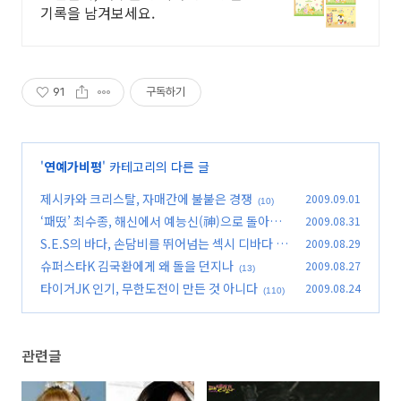
기록을 남겨보세요.
91
구독하기
'
연예가비평
' 카테고리의 다른 글
제시카와 크리스탈, 자매간에 불붙은 경쟁
2009.09.01
(10)
‘패떴’ 최수종, 해신에서 예능신(神)으로 돌아오
2009.08.31
다
S.E.S의 바다, 손담비를 뛰어넘는 섹시 디바다
2009.08.29
(3)
(1
슈퍼스타K 김국환에게 왜 돌을 던지나
2009.08.27
9)
(13)
타이거JK 인기, 무한도전이 만든 것 아니다
2009.08.24
(110)
관련글