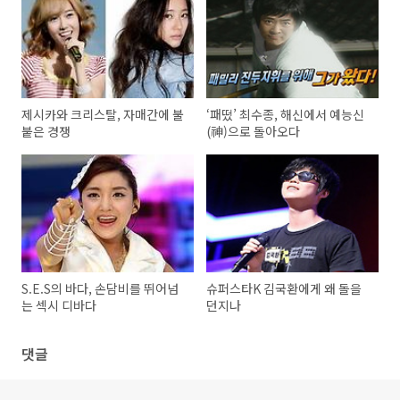
제시카와 크리스탈, 자매간에 불
‘패떴’ 최수종, 해신에서 예능신
붙은 경쟁
(神)으로 돌아오다
S.E.S의 바다, 손담비를 뛰어넘
슈퍼스타K 김국환에게 왜 돌을
는 섹시 디바다
던지나
댓글