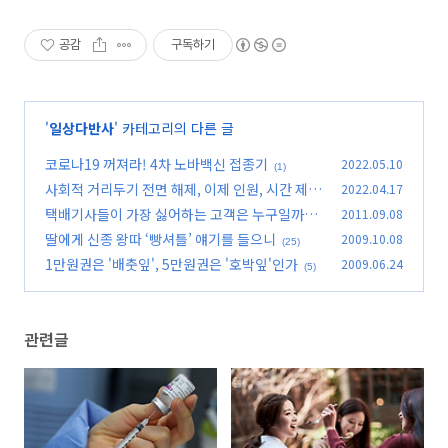
공감
구독하기
'
일상다반사
' 카테고리의 다른 글
코로나19 꺼져라! 4차 노바백신 접종기
2022.05.10
(1)
사회적 거리두기 전면 해제, 이제 인원, 시간 제한
2022.04.17
없다!
택배기사들이 가장 싫어하는 고객은 누구일까?
2011.09.08
(0)
딸에게 신종 왕따 ‘빵셔틀’ 얘기를 들으니
2009.10.08
(57)
(25)
1만원권은 '배춧잎', 5만원권은 '호박잎'인가
2009.06.24
(5)
관련글