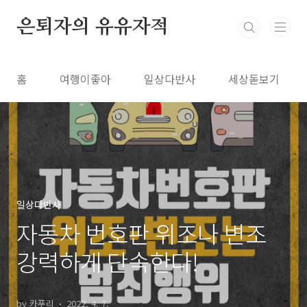
본문 바로가기
은퇴자의 유유자적
홈
여행이좋아
일상다반사
세상돋보기
일상다반사
자동차 번호판 위조나 변조
강력하게 단속한다!
by 카푸리
2022. 4. 7.