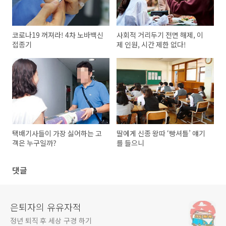
코로나19 꺼져라! 4차 노바백신
사회적 거리두기 전면 해제, 이
접종기
제 인원, 시간 제한 없다!
택배기사들이 가장 싫어하는 고
딸에게 신종 왕따 ‘빵셔틀’ 얘기
객은 누구일까?
를 들으니
댓글
은퇴자의 유유자적
정년 퇴직 후 세상 구경 하기