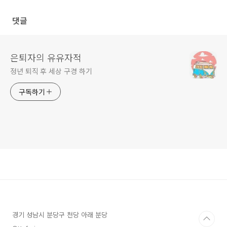
댓글
은퇴자의 유유자적
정년 퇴직 후 세상 구경 하기
구독하기
경기 성남시 분당구 천당 아래 분당