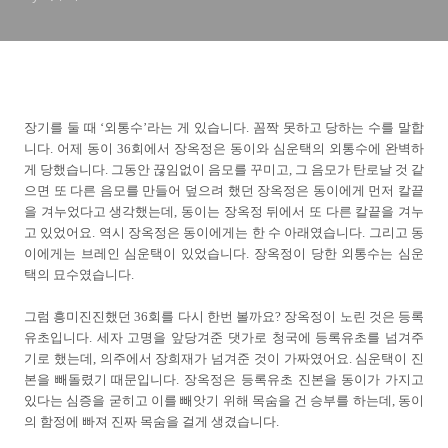
장기를 둘 때 ‘외통수’라는 게 있습니다. 꼼짝 못하고 당하는 수를 말합
니다. 어제 동이 36회에서 장옥정은 동이와 심운택의 외통수에 완벽하
게 당했습니다. 그동안 끊임없이 음모를 꾸미고, 그 음모가 탄로날 것 같
으면 또 다른 음모를 만들어 덮으려 했던 장옥정은 동이에게 먼저 칼끝
을 겨누었다고 생각했는데, 동이는 장옥정 뒤에서 또 다른 칼끝을 겨누
고 있었어요. 역시 장옥정은 동이에게는 한 수 아래였습니다. 그리고 동
이에게는 브레인 심운택이 있었습니다. 장옥정이 당한 외통수는 심운
택의 묘수였습니다.
그럼 흥미진진했던 36회를 다시 한번 볼까요? 장옥정이 노린 것은 등록
유초입니다. 세자 고명을 앞당겨준 댓가로 청국에 등록유초를 넘겨주
기로 했는데, 의주에서 장희재가 넘겨준 것이 가짜였어요. 심운택이 진
본을 빼돌렸기 때문입니다. 장옥정은 등록유초 진본을 동이가 가지고
있다는 심증을 굳히고 이를 빼앗기 위해 목숨을 건 승부를 하는데, 동이
의 함정에 빠져 진짜 목숨을 걸게 생겼습니다.