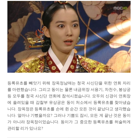
등록유초를 빼앗기 위해 장옥정남매는 청국 사신단을 위한 연회 자리
를 마련했습니다. 그리고 동이는 물론 내금위장 서용기, 차천수, 봉상궁
등 모두를 청국 사신단 연회에 참석시켰습니다. 모두의 신경이 연회장
에 쏠려있을 때 감찰부 유상궁은 동이 처소에서 등록유초를 찾아냈습
니다. 장옥정은 등록유초를 손에 쥔 순간 모든 것이 끝났다고 생각했습
니다. 얼마나 기뻤을까요? 그러나 기쁨도 잠시, 모든 게 끝난 것은 동이
가 아니라 장옥정이었습니다. 동이가 그 중요한 등록유초를 허술하게
관리할 리가 있나요?