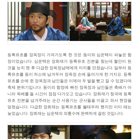
등록유초를 장옥정이 가져가도록 한 것은 동이와 심운택이 파놓은 함
정이었습니다. 심운택은 장희재가 등록유초 진본을 찾는데 혈안이 된
것을 눈치 챈 후 다급한 장옥정남매에게 미끼를 던졌습니다. 일부러 등
록유초를 동이 처소에 남겨두어 장옥정 손에 들어가게 한 거지요. 등록
유초를 손에 쥔 장옥정과 남인들은 이제야 두 발을 뻗고 잘 수 있겠다며
축제 분위기입니다. 동이의 함정에 빠진 장옥정과 남인들은 축배가 아
니라 독배를 들 시간이 점점 다가오고 있습니다. 장희재가 청국에 등록
유초 진본을 넘겨주려는 순간 서용기는 군사들을 이끌고 와서 현장을
덮쳤습니다. 다급한 장희재는 등록유초를 불태우려 했지만 이미 때는
늦었습니다. 장희재는 심운택의 외통수에 완벽하게 걸린 것입니다.