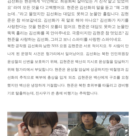
김선화는 현준에게 ‘미안해요. 최승희씨 살아있는 거 진작 알고 있었어
요’ 라며 모든 것을 다 고백했어요. 현준은 김선화의 말을 듣고 “왜 그랬
는데...”라고 물었지만 김선화는 대답도 못하고 눈물만 흘립니다. 김현
준은 참 바보같네요. 김선화가 꼭 말로 해야 아나요? 김선화가 자기를
사랑한다는 것을 현준이 모를리 없어요. 현준은 대답도 못하고 눈물만
뚝뚝 흘리는 김선화를 꼭 안아주네요. 극중이지만 김현준 참 멋있죠? 김
현준을 사랑하는 김선화, 그러고 보니 스파이를 사랑한 스파이네요.
북한 공작원 김선화와 남한 NSS 요원 김현준은 서로 적이지요. 두 사람이 만
나게 된 운명적 사건은 헝가리에서 일어났어요. 김선화는 북한 인민위원장
윤성철의 신변을 보호하기 위해, 김현준은 백산의 지시로 윤성철을 암살하기
위해 헝가리에서 부딪힙니다. 현준은 윤성철 암살에 성공하지만 박철영과 김
선화의 추적으로 복부에 총상을 입게 되죠. 김현준은 백산에게 구조를 요청
했지만 백산은 냉정하게 거절합니다. 현준은 북한 호위부를 따돌리고 경비행
기로 탈출하는데, 진사우가 쏜 총에 비행기는 추락합니다.