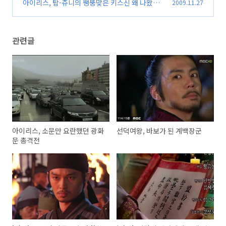
아이리스, 탑-쥬니의 쌩뚱맞은 키스신 왜 나왔나
2009.11.27
(13)
관련글
아이리스, 소문만 요란했던 광화
선덕여왕, 바보가 된 계백장군
문 총격전