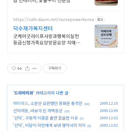
급 인테리어, 숯불구이 전문점
https://cafe.daum.net/nursepowerkorea
광고
덕수재가복지센터
굿케어굿라이프사랑과행복의실천
등급신청가족요양방문요양 치매극
복선도단체
66
구독하기
'
드라마리뷰
' 카테고리의 다른 글
아이리스, 소문만 요란했던 광화문 총격전
2009.12.10
(34)
선덕여왕, 바보가 된 계백장군
2009.12.09
(10)
'선덕', 구동역 이중문 출연 씁쓸한 이유
2009.12.02
(7)
‘선덕’, 비담이 덕만에게 보낸 맹약서의 의미
2009.12.02
(3)