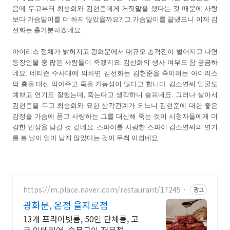
음에 두고부터 최승희와 김현준에게 거짓말을 했다는 것 때문에 사랑
보다 가슴앓이를 더 하지 않았을까요? 그 가슴앓이를 끝냈으니 이제 김
선화는 홀가분하겠네요.
아이리스 정체가 밝혀지고 광화문에서 대규모 총격전이 벌어지고 나면
등장인물 중 많은 사람들이 죽겠지요. 김선화의 생사 여부도 참 궁금하
네요. 네티즌 수사대에 의하면 김선화는 김현준을 죽이려는 아이리스
의 총을 대신 막아주고 죽을 가능성이 많다고 합니다. 김소연씨 얼굴도
예쁘고 연기도 잘했는데, 죽는다고 생각하니 슬프네요. 그러나 살아서
김현준을 두고 최승희와 묘한 삼각관계가 되느니 김현준에 대한 좋은
감정을 가슴에 품고 사랑하는 그를 대신해 죽는 것이 시청자들에게 더
강한 인상을 남길 것 같네요. 스파이를 사랑한 스파이 김소연씨의 연기
를 볼 날이 얼마 남지 않았다는 것이 무척 아쉽네요.
https://m.place.naver.com/restaurant/172456
광고
3569
광화문, 온점 을지로점
13개 프라이빗룸, 50인 단체룸, 고