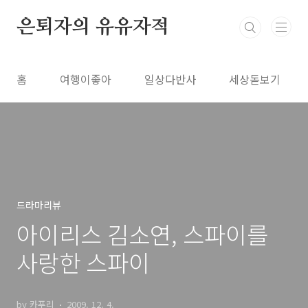
본문 바로가기
은퇴자의 유유자적
홈
여행이좋아
일상다반사
세상돋보기
드라마리뷰
아이리스 김소연, 스파이를
사랑한 스파이
by 카푸리
2009. 12. 4.