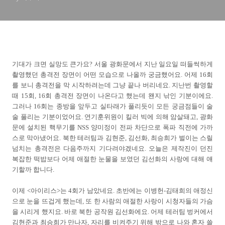
기대가 크면 실망도 큰가요? 서울 광화문에서 지난 일요일 떠들썩하게
촬영했던 총격전 장면이 어떤 모습으로 나올까 궁금했어요. 어제 16회
를 보니 총격전을 막 시작하려는데 그냥 끝나 버리네요. 지난번 촬영할
때 15회, 16회 총격전 장면이 나온다고 했는데 왠지 낚인 기분이에요.
그러나 16회는 종방을 앞두고 실타래가 풀리듯이 모든 궁금점들이 술
술 풀리는 기분이었어요. 연기훈위원이 킬러 빅에 의해 암살돼고, 광화
문에 설치된 핵무기를 NSS 양미정이 전파 차단으로 폭파 직전에 가까
스로 막아냈어요. 북한 테러팀과 김현준, 김선화, 최승희가 벌이는 스릴
넘치는 총격전은 다음주까지 기다려야겠네요. 오늘은 제작진이 던진
복잡한 떡밥보다 어제 애절한 눈물을 보였던 김선화의 사랑에 대해 얘
기할까 합니다.
이제 <아이리스>는 4회가 남았네요. 초반에는 이병헌-김태희의 애정신
으로 눈을 뜨겁게 했는데, 또 한 사람의 애절한 사랑이 시청자들의 가슴
을 시리게 했지요. 바로 북한 공작원 김선화에요. 어제 테러팀 벙커에서
김현준과 최승희가 만나자, 자리를 비켜주기 위해 밖으로 나와 혼자 쓸