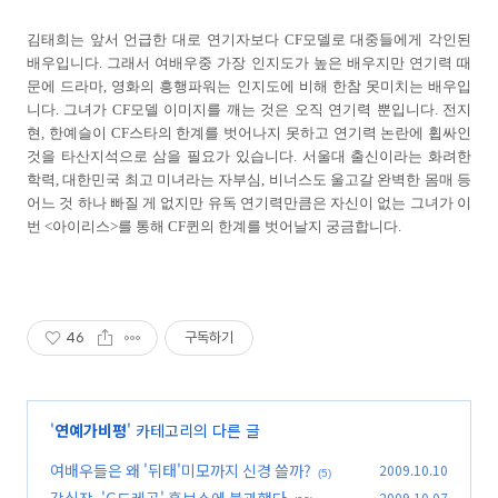
김태희는 앞서 언급한 대로 연기자보다 CF모델로 대중들에게 각인된
배우입니다. 그래서 여배우중 가장 인지도가 높은 배우지만 연기력 때
문에 드라마, 영화의 흥행파워는 인지도에 비해 한참 못미치는 배우입
니다. 그녀가 CF모델 이미지를 깨는 것은 오직 연기력 뿐입니다. 전지
현, 한예슬이 CF스타의 한계를 벗어나지 못하고 연기력 논란에 휩싸인
것을 타산지석으로 삼을 필요가 있습니다. 서울대 출신이라는 화려한
학력, 대한민국 최고 미녀라는 자부심, 비너스도 울고갈 완벽한 몸매 등
어느 것 하나 빠질 게 없지만 유독 연기력만큼은 자신이 없는 그녀가 이
번 <아이리스>를 통해 CF퀸의 한계를 벗어날지 궁금합니다.
46
구독하기
'
연예가비평
' 카테고리의 다른 글
여배우들은 왜 '뒤태'미모까지 신경 쓸까?
2009.10.10
(5)
강심장, 'G드레곤' 홍보쇼에 불과했다
2009.10.07