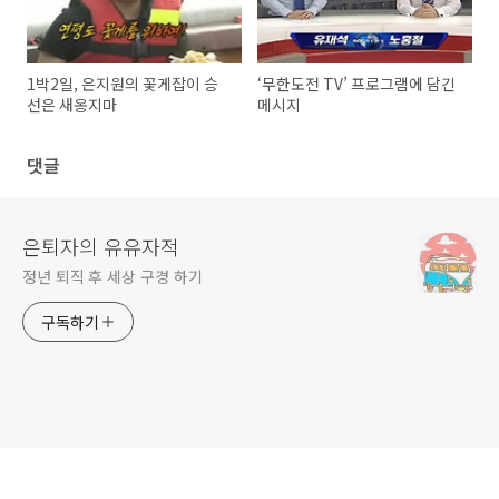
1박2일, 은지원의 꽃게잡이 승
‘무한도전 TV’ 프로그램에 담긴
선은 새옹지마
메시지
댓글
은퇴자의 유유자적
정년 퇴직 후 세상 구경 하기
구독하기