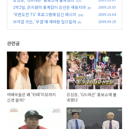
(22)
1박2일, 은지원의 꽃게잡이 승선은 새옹지마
2009.10.05
(8)
‘무한도전 TV’ 프로그램에 담긴 메시지
2009.10.04
(28)
브아걸 가인, '우결'에 새바람 일으킬까
2009.09.29
(6)
관련글
여배우들은 왜 '뒤태'미모까지
강심장, 'G드레곤' 홍보쇼에 불
신경 쓸까?
과했다