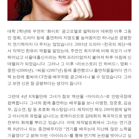
대학 2학년때 우연히 ‘화이트’ 광고모델로 발탁되어 데뷔한 이후 그동
안 영화, 드라마 등에 출연하며 지명도를 높여왔지만 하나님은 공평한
지 연기력까지 다 주지는 않았습니다. 2003년 드라마 <천국의 계단>에
서 악역인 한유리 역할을 맡았는데, 주연인 최지우에 비해 외모가 너무
뛰어났고 서울대출신이라는 학력 프리미엄까지 붙여져 하루 아침에 신
데렐라가 되었습니다. 그러나 그 이후 <러브스토리 인 하버드>, 영화 <
중천>(2006년), <싸움>(2007년) 등에 출연했으나 출연작품들마다 연기
력 논란에 휩싸여 CF전용 배우처럼 광고에서나 볼 수 있었습니다. 그러
고 보면 신은 참 공평하다는 생각이 듭니다.
그런데 4년 8개월만에 그녀가 첩보 액션물 <아이리스>로 안방극장에
컴백합니다. 그녀와 함께 출연하는 배우들을 보니 이병헌, 정준호, 김승
우, 김소연, 탑 등 초호화 캐스팅입니다. 제작비만 해도 200억원에 달하
고 아시아와 유럽을 넘나드는 로케이션으로 김태희의 복귀작으로 방영
전부터 화제를 뿌리고 있습니다. 어제 제작발표회에서 그녀는 연기경
력 8년이나 되는 중견배우지만 “연기를 배우는데 지난해 많은 노력을
기울였다”고 밝혀 이번 <아이리스>를 통해 연기력 논란을 벗어나고 싶