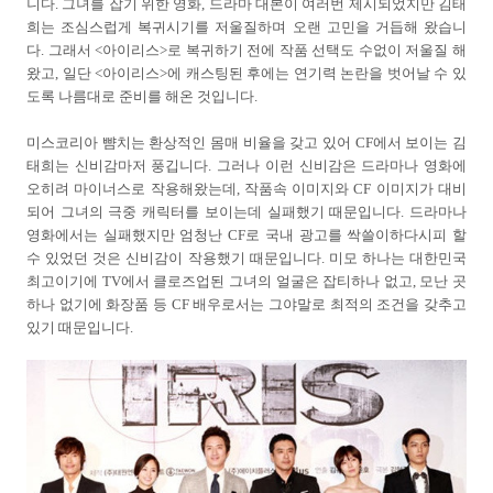
니다. 그녀를 잡기 위한 영화, 드라마 대본이 여러번 제시되었지만 김태
희는 조심스럽게 복귀시기를 저울질하며 오랜 고민을 거듭해 왔습니
다. 그래서 <아이리스>로 복귀하기 전에 작품 선택도 수없이 저울질 해
왔고, 일단 <아이리스>에 캐스팅된 후에는 연기력 논란을 벗어날 수 있
도록 나름대로 준비를 해온 것입니다.
미스코리아 뺨치는 환상적인 몸매 비율을 갖고 있어 CF에서 보이는 김
태희는 신비감마저 풍깁니다. 그러나 이런 신비감은 드라마나 영화에
오히려 마이너스로 작용해왔는데, 작품속 이미지와 CF 이미지가 대비
되어 그녀의 극중 캐릭터를 보이는데 실패했기 때문입니다. 드라마나
영화에서는 실패했지만 엄청난 CF로 국내 광고를 싹쓸이하다시피 할
수 있었던 것은 신비감이 작용했기 때문입니다. 미모 하나는 대한민국
최고이기에 TV에서 클로즈업된 그녀의 얼굴은 잡티하나 없고, 모난 곳
하나 없기에 화장품 등 CF 배우로서는 그야말로 최적의 조건을 갖추고
있기 때문입니다.