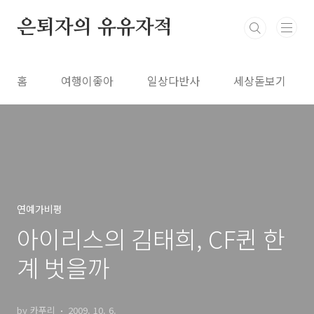
본문 바로가기
은퇴자의 유유자적
홈
여행이좋아
일상다반사
세상돋보기
연예가비평
아이리스의 김태희, CF퀸 한
계 벗을까
by 카푸리
2009. 10. 6.