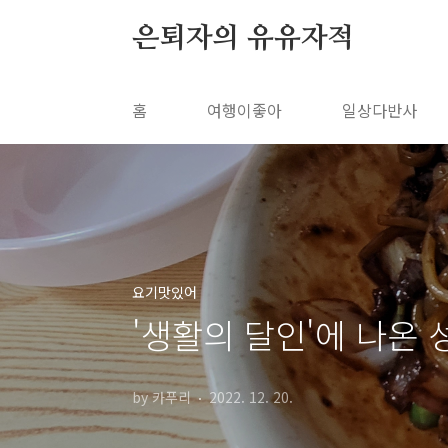
본문 바로가기
은퇴자의 유유자적
홈
여행이좋아
일상다반사
요기맛있어
'생활의 달인'에 나온
by 카푸리
2022. 12. 20.