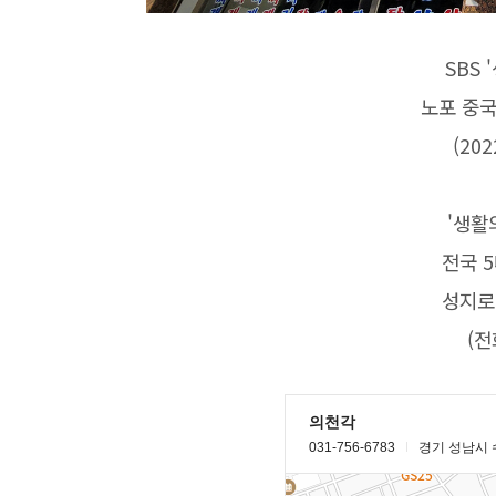
SBS
노포 중국
(202
'생활
전국 
성지로
(전