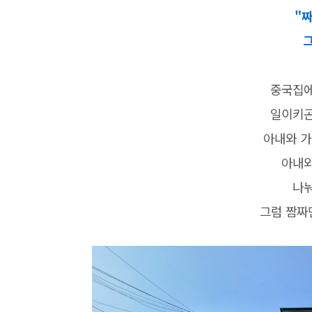
"
중국집에
일이키곤
아내와 가
아내와
나눠
그럼 짬짜