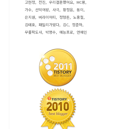
고현정
전진
우리결혼했어요
MC몽
가수
선덕여왕
사극
황정음
동이
은지원
버라이어티
정형돈
노홍철
김태호
패밀리가떴다
김C
정준하
무릎팍도사
박명수
예능프로
연예인