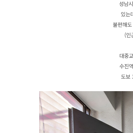
성남시
있는데
불편해도 
(인
대중교
수진역
도보 