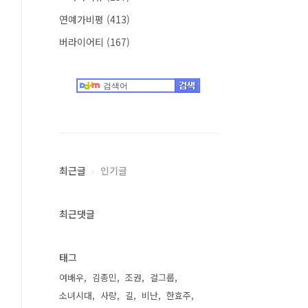
연예가비평
(413)
버라이어티
(167)
최근글
인기글
최근댓글
태그
여배우
김종민
조권
걸그룹
소녀시대
사랑
길
비난
한효주