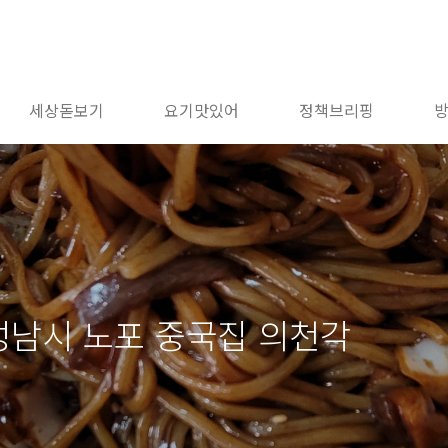
세상돋보기
요기맛있어
정책브리핑
 성남시 노포 중국집 의천각