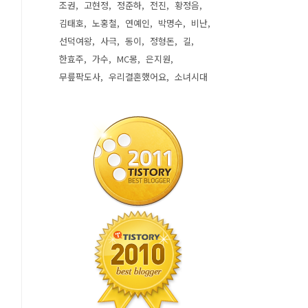
조권
고현정
정준하
전진
황정음
김태호
노홍철
연예인
박명수
비난
선덕여왕
사극
동이
정형돈
길
한효주
가수
MC몽
은지원
무릎팍도사
우리결혼했어요
소녀시대