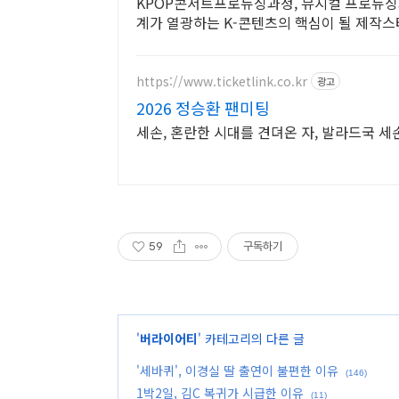
KPOP콘서트프로듀싱과정, 뮤지컬 프로듀싱과
계가 열광하는 K-콘텐츠의 핵심이 될 제작스태
https://www.ticketlink.co.kr
광고
2026 정승환 팬미팅
세손, 혼란한 시대를 견뎌온 자, 발라드국 
59
구독하기
'
버라이어티
' 카테고리의 다른 글
'세바퀴', 이경실 딸 출연이 불편한 이유
(146)
1박2일, 김C 복귀가 시급한 이유
(11)