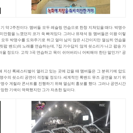
리기 약 2주전이다. 맴버들 모두 레슬링 연습으로 한창 지쳐있을 때다. 박명수
 미안함을 느꼈던지 코가 쑥 빠져있다. 그러나 유재석 등 맴버들은 이왕 이렇
들 모두 박명수를 도와주기로 하고 얼마 남지 않은 시간이지만 열심히 연습을
 브릿팝 밴드)의 노래를 연습하는데, 7집 가수답지 않게 쇳소리가 나고 팝송 가
울 정도다. 고작 3곡 연습하고 목이 쉬어버리니 어찌해야 한단 말인가? 공
해 지산 록페스티벌이 열리고 있는 곳에 갔을 때 맴버들은 그 분위기에 압도
박명수의 쇳소리 공연이 걱정될 정도다. 세계적인 록밴드 뮤즈 공연을 보기 위
 박명수 게릴라 콘서트를 진행하기 위해 열심히 홍보를 했다. 그러나 공연시간
실망한 기색이 역력했지만 그가 자초한 일이다.