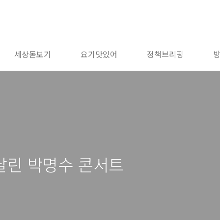
세상돋보기
요기맛있어
정책브리핑
 날린 박명수 콘서트