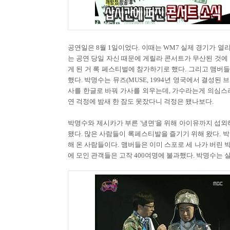
공연일은 8월 1일이었다. 이때는 WM7 실제 경기가 열
는 공연 당일 자신 때문에 게릴라 콘서트가 무산된 것에
게 된 거 록 페스티벌에 참가하기로 했다. 그리고 맴버
했다. 박명수는 뮤즈(MUSE, 1994년 영국에서 결성된
사를 한글로 바꿔 가사를 외우는데, 가수라는게 의심스러
연 걱정에 밤새 한 잠도 못잤다니 걱정은 됐나보다.
박명수와 제시카가 부른 '냉면'을 위해 아이유까지 섭외
됐다. 많은 사람들이 록페스티발을 즐기기 위해 왔다. 
해 온 사람들이다. 맴버들은 이미 스포로 세 나가 버린
에 모인 관객들은 고작 400여명에 불과했다. 박명수는 