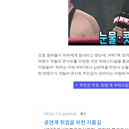
요즘 맴버들이 하하에게 힘내라고 했는데, WM7후 정작
박명수 게릴라 콘서트를 마련한 것은 락페스티발을 홍보
어땠을까? 하하는 이번 WM7에서 심판역을 하면서 눈물
한 박명수가 게릴라 콘서트 주인공이 되버리는 바람에 
☞ 추천은 무료, 한방 쿡 부탁드립
https://s-park.kr
광고
공연계 취업을 위한 지름길