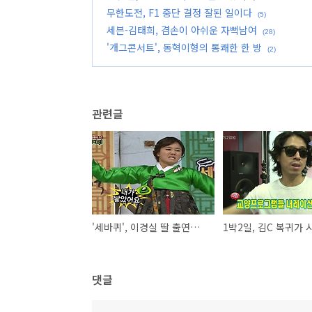
무한도전, F1 중단 결정 잘된 일이다
(5)
세븐-김태희, 겸손이 아쉬운 자뻑남여
(28)
'개그콘서트', 동혁이형의 통쾌한 한 방
(2)
관련글
'세바퀴', 이경실 딸 출연이 불편한 이유
댓글