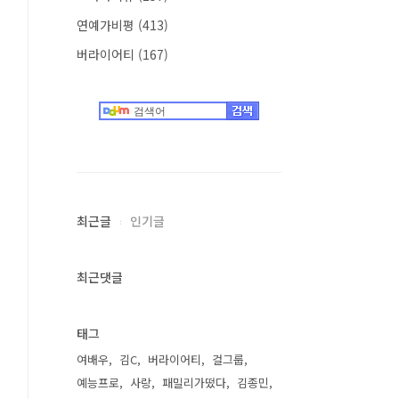
연예가비평
(413)
버라이어티
(167)
최근글
인기글
최근댓글
태그
여배우
김C
버라이어티
걸그룹
예능프로
사랑
패밀리가떴다
김종민