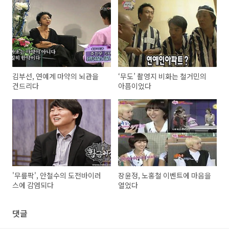
김부선, 연예계 마약의 뇌관을
‘무도’ 촬영지 비화는 철거민의
건드리다
아픔이었다
'무릎팍', 안철수의 도전바이러
장윤정, 노홍철 이벤트에 마음을
스에 감염되다
열었다
댓글