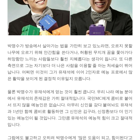
박명수가 방송에서 살아가는 법을 가만히 보고 있노라면, 오르지 못할
나무에 오르기 위해 안간힘을 쓴다거나, 허황된 무지개 꿈을 쫓아가다
허망함만 느끼는 사람들보다 훨씬 지혜롭다는 생각이 듭니다. 또 다른
측면으로 그는 자기보다 더 나은 사람을 이용할 줄 아는 처세술이 뛰어
납니다. 어쩌면 이것이 그가 유재석에 이어 2인자로 예능 프로에서 많
은 활약을 보이게 된 결정적 이유일지 모릅니다.
물론 박명수가 유재석에게 얻는 것이 훨씬 큽니다. 우리 나라 예능 분야
에서 유재석의 존재감은 가히 절대적입니다. 국민MC에게 콤비로 붙어
서 뜨지 않을 예능인은 없습니다. 아무리 신인을 갖다 붙여놔도 유재석
과 1년만 함께 콤비로 활동하면 그 신인은 김구라, 신정환보다 더 인기
있는 예능인이 될 것입니다. 그만큼 유재석의 예능적 힘이 크고 절대적
입니다.
그럼에도 불고하고 오히려 박명수에게 '많은 도움이 되고, 힘이된다'고