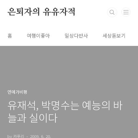
본문 바로가기
은퇴자의 유유자적
홈
여행이좋아
일상다반사
세상돋보기
연예가비평
유재석, 박명수는 예능의 바
늘과 실이다
by 카푸리
2009. 6. 20.