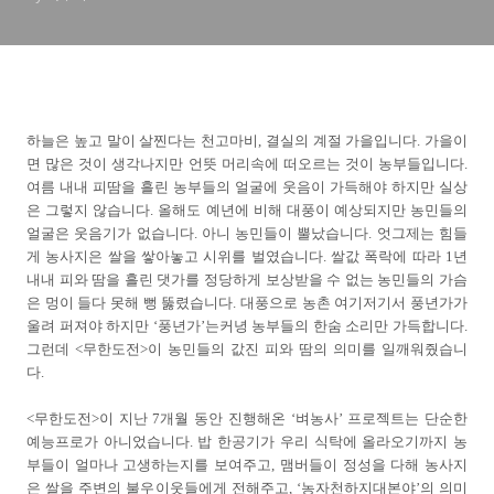
하늘은 높고 말이 살찐다는 천고마비, 결실의 계절 가을입니다. 가을이
면 많은 것이 생각나지만 언뜻 머리속에 떠오르는 것이 농부들입니다.
여름 내내 피땀을 흘린 농부들의 얼굴에 웃음이 가득해야 하지만 실상
은 그렇지 않습니다. 올해도 예년에 비해 대풍이 예상되지만 농민들의
얼굴은 웃음기가 없습니다. 아니 농민들이 뿔났습니다. 엇그제는 힘들
게 농사지은 쌀을 쌓아놓고 시위를 벌였습니다. 쌀값 폭락에 따라 1년
내내 피와 땀을 흘린 댓가를 정당하게 보상받을 수 없는 농민들의 가슴
은 멍이 들다 못해 뻥 뚫렸습니다. 대풍으로 농촌 여기저기서 풍년가가
울려 퍼져야 하지만 ‘풍년가’는커녕 농부들의 한숨 소리만 가득합니다.
그런데 <무한도전>이 농민들의 값진 피와 땀의 의미를 일깨워줬습니
다.
<무한도전>이 지난 7개월 동안 진행해온 ‘벼농사’ 프로젝트는 단순한
예능프로가 아니었습니다. 밥 한공기가 우리 식탁에 올라오기까지 농
부들이 얼마나 고생하는지를 보여주고, 맴버들이 정성을 다해 농사지
은 쌀을 주변의 불우이웃들에게 전해주고, ‘농자천하지대본야’의 의미