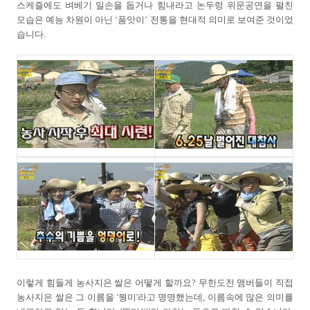
스케즐에도 벼베기 일손을 돕거나 힘내라고 논두렁 위문공연을 펼친
모습은 예능 차원이 아닌 ‘품앗이’ 전통을 현대적 의미로 보여준 것이었
습니다.
이렇게 힘들게 농사지은 쌀은 어떻게 할까요? 무한도전 맴버들이 직접
농사지은 쌀은 그 이름을 '뭥미'라고 명명했는데, 이름속에 많은 의미를