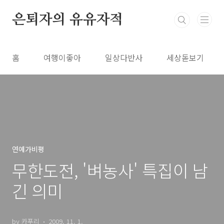
본문 바로가기
은퇴자의 유유자적
홈
여행이좋아
일상다반사
세상돋보기
연예가비평
무한도전, '벼농사' 특집이 남
긴 의미
by 카푸리
2009. 11. 1.