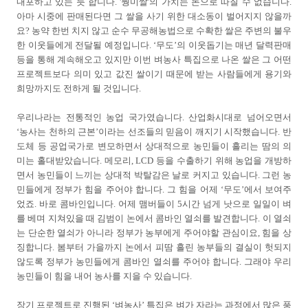
내포하고 있는 듯 합니다. '뭥미쌀'의 가치는 돈으로 따질 수 없습니다.
아마 시중에 판매된다면 그 쌀을 사기 위한 대소동이 벌어지지 않을까
요? 농약 한번 치지 않고 순수 무공해농법으로 수확한 쌀은 주변의 불우
한 이웃들에게 전달될 예정입니다. ‘무도’의 이웃돕기는 매년 달력판매
등을 통해 계속해오고 있지만 이번 벼농사 특집으로 나온 쌀은 그 어떤
프로젝트보다 의미 있고 값진 쌀이기 때문에 받는 사람들에게 용기와
희망까지도 전하게 될 것입니다.
우리나라는 전통적인 농업 국가였습니다. 산업화시대로 넘어오면서
‘농사는 천하의 근본’이라는 선조들의 믿음이 깨지기 시작했습니다. 반
도체 등 공업국가로 변모하면서 상대적으로 농민들이 흘리는 땀의 의
미는 홀대받았습니다. 메모리, LCD 등을 수출하기 위해 농업을 개방하
면서 농민들이 느끼는 상대적 박탈감은 날로 커지고 있습니다. 그런 농
민들에게 정부가 힘을 주어야 합니다. 그 힘을 어제 ‘무도’에서 보여주
었죠. 바로 콤바인입니다. 어제 맴버들이 5시간 넘게 낫으로 일일이 벼
를 베며 지쳐있을 때 김범이 논에서 콤바인 열쇠를 발견합니다. 이 열쇠
는 단순한 열쇠가 아니라 정부가 농부에게 주어야할 관심이요, 힘을 상
징합니다. 봄부터 가을까지 논에서 피땀 흘린 농부들의 결실이 헛되지
않도록 정부가 농민들에게 콤바인 열쇠를 주어야 합니다. 그래야 우리
농민들이 힘을 내어 농사를 지을 수 있습니다.
장기 프로젝트로 진행된 ‘벼농사’ 특집은 벼가 자라는 과정에서 많은 풍