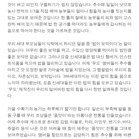
것이 벼고 피인지 구별하기가 쉽지 않았습니다. 추수때 일일이 낫으로
농사 면적의 1/3을 직접 베며 농부들이 얼마나 힘들게 농사를 짓는지를
있는 그대로 보여준 것입니다. 한 톨의 쌀에도 농부들의 피와 땀이 고스
란히 배어 있기 때문에 밥 한 공기를 먹더라도 농부들에게 감사하는 마
음으로 먹어야 한다는 것을 가르쳐준 것입니다.
우리 세대 부모님들이 식탁에서 하시던 말씀 중 ‘밥이 보약이다’는 말이
있습니다. 아무리 좋은 보약을 먹고, 수입산 영양제를 먹더라도 밥만큼
좋은 보약은 없습니다. 그러나 요즘 신세대들은 밥 대신 햄버거, 인스턴
트식품을 먹으며 밥을 멀리하고 있습니다. 어제 ‘무도’ 맴버들이 추수를
마치고 갓 도정한 쌀로 가마솥에 밥을 지었는데, 그 햅쌀밥이 우리의 힘
이요, 자존심이요, 보약입니다. 386세대까지는 이런 밥의 힘을 몸으로
느끼며 자라왔는데, 요즘 신세대들은 이런 밥의 힘을 모르고 있습니다.
‘무도’ 제작진이 우리의 잃어버린 밥의 힘을 다시 한번 일깨워준 것입니
다.
가을 수확기의 농가는 하루해가 짧기만 합니다. 일손이 부족해 발을 동
동 구를 때 우리 조상들은 ‘품앗이’라는 아름다운 전통을 만들었습니다.
어제 추수때 게스트로 초대된 김범, 타블로, 카라, 이민우, 변기수, 바다,
쥬얼리 등이 나온 것은 어려울 때 힘이 돼주는 ‘품앗이’ 전통을 그대로
보여주었습니다. 맴버들 힘만으로는 감당하기 힘든 추수를 위해 바쁜