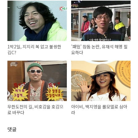
1박2일, 지지리 복 없고 불쌍한
'패떴' 참돔 논란, 유재석 해명 필
김C?
요하다
무한도전의 길, 비호감을 호감으
아이비, 백지영을 롤모델로 삼아
로 바꾸다
라
댓글