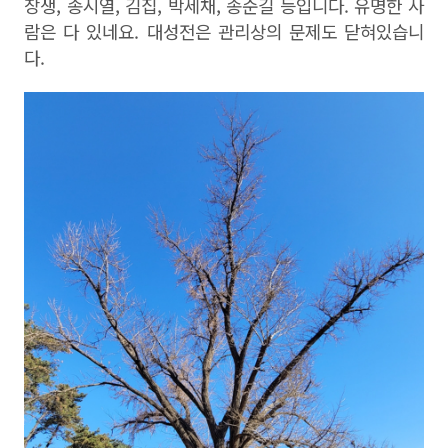
장생
,
송시열
,
김집
,
박세채
,
송준길 등입니다
.
유명한 사
람은 다 있네요
.
대성전은 관리상의 문제도 닫혀있습니
다
.