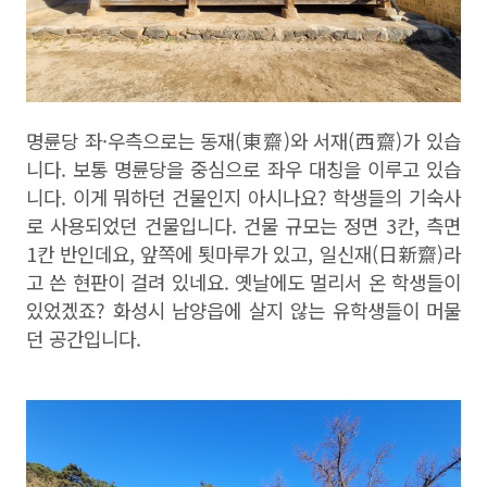
명륜당 좌
·
우측으로는 동재
(
東齋
)
와 서재
(
西齋
)
가 있습
니다
.
보통 명륜당을 중심으로 좌우 대칭을 이루고 있습
니다
.
이게 뭐하던 건물인지 아시나요
?
학생들의 기숙사
로 사용되었던 건물입니다
.
건물 규모는 정면
3
칸
,
측면
1
칸 반인데요
,
앞쪽에 툇마루가 있고
,
일신재
(
日新齋
)
라
고 쓴 현판이 걸려 있네요
.
옛날에도 멀리서 온 학생들이
있었겠죠
?
화성시 남양읍에 살지 않는 유학생들이 머물
던 공간입니다
.