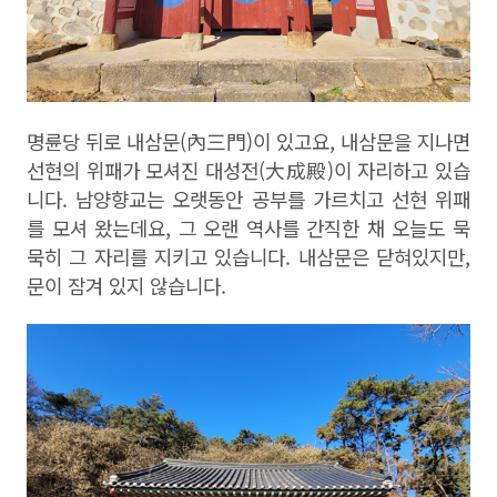
명륜당 뒤로 내삼문
(
內三門
)
이 있고요
,
내삼문을 지나면
선현의 위패가 모셔진 대성전
(
大成殿
)
이 자리하고 있습
니다
.
남양향교는 오랫동안 공부를 가르치고 선현 위패
를 모셔 왔는데요
,
그 오랜 역사를 간직한 채 오늘도 묵
묵히 그 자리를 지키고 있습니다
.
내삼문은 닫혀있지만
,
문이 잠겨 있지 않습니다
.