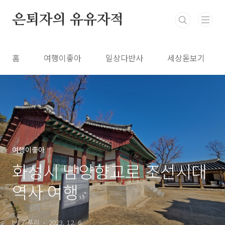
본문 바로가기
은퇴자의 유유자적
홈
여행이좋아
일상다반사
세상돋보기
여행이좋아
화성시 남양향교로 조선시대
역사 여행
by 카푸리
2023. 12. 6.