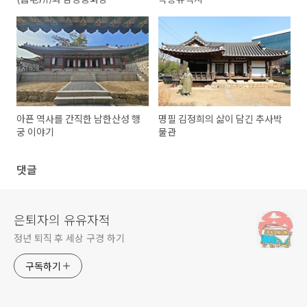
아픈 역사를 간직한 남한산성 행
명필 김정희의 삶이 담긴 추사박
궁 이야기
물관
댓글
은퇴자의 유유자적
정년 퇴직 후 세상 구경 하기
구독하기