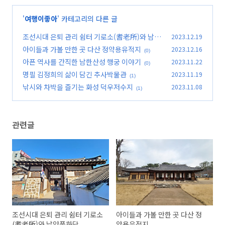
'
여행이좋아
' 카테고리의 다른 글
조선시대 은퇴 관리 쉼터 기로소(耆老所)와 남양
2023.12.19
풍화당
아이들과 가볼 만한 곳 다산 정약용유적지
2023.12.16
(0)
(0)
아픈 역사를 간직한 남한산성 행궁 이야기
2023.11.22
(0)
명필 김정희의 삶이 담긴 추사박물관
2023.11.19
(1)
낚시와 차박을 즐기는 화성 덕우저수지
2023.11.08
(1)
관련글
조선시대 은퇴 관리 쉼터 기로소
아이들과 가볼 만한 곳 다산 정
(耆老所)와 남양풍화당
약용유적지