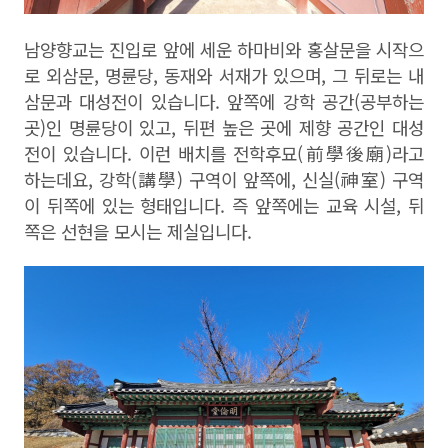
남양향교는 진입로 앞에 세운 하마비와 홍살문을 시작으
로 외삼문
,
명륜당
,
동재와 서재가 있으며
,
그 뒤로는 내
삼문과 대성전이 있습니다
.
앞쪽에 강학 공간
(
공부하는
곳
)
인 명륜당이 있고
,
뒤편 높은 곳에 제향 공간인 대성
전이 있습니다
.
이런 배치를 전학후묘
(
前學後廟
)
라고
하는데요
,
강학
(
講學
)
구역이 앞쪽에
,
신실
(
神室
)
구역
이 뒤쪽에 있는 형태입니다
.
즉 앞쪽에는 교육 시설
,
뒤
쪽은 선현을 모시는 제실입니다
.