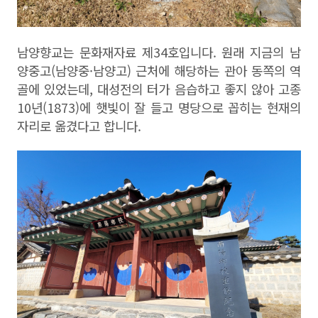
남양향교는 문화재자료 제
34
호입니다
.
원래 지금의 남
양중고
(
남양중
·
남양고
)
근처에 해당하는 관아 동쪽의 역
골에 있었는데
,
대성전의 터가 음습하고 좋지 않아 고종
10
년
(1873)
에 햇빛이 잘 들고 명당으로 꼽히는 현재의
자리로 옮겼다고 합니다
.