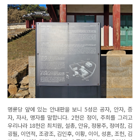
명륜당 앞에 있는 안내판을 보니
5
성은 공자
,
안자
,
증
자
,
자사
,
맹자를 말합니다
. 2
현은 정이
,
주희를 그리고
우리나라
18
현은 최치원
,
설총
,
안유
,
정몽주
,
정여참
,
김
굉필
,
이언적
,
조광조
,
김인후
,
이황
,
이이
,
성혼
,
조헌
,
김