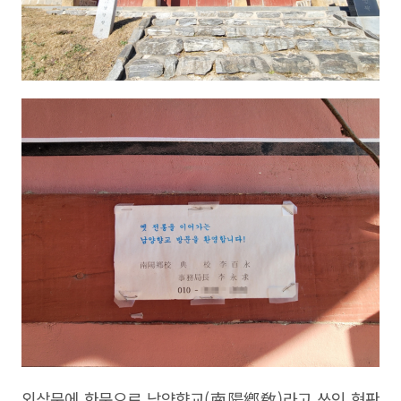
외삼문에 한문으로 남양향교
(
南陽鄕敎
)
라고 쓰인 현판