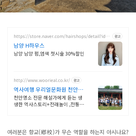
https://store.naver.com/hairshops/detail?id=1
광고
941868052
남양 H하우스
남양 남양 펌,염색 첫시술 30%할인
http://www.woorieal.co.kr/
광고
역사여행 우리얼문화원 천안관
광두레 주민사업체
천안명소 전문 해설가에게 듣는 생
생한 역사스토리+전래놀이 ,전통놀
이 체험과 함께!
여러분은 향교
(
鄕校
)
가 무슨 역할을 하는지 아시나요
?