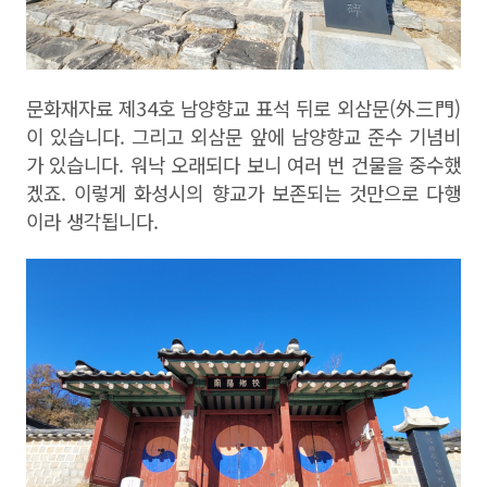
문화재자료 제
34
호 남양향교 표석 뒤로 외삼문
(
外三門
)
이 있습니다
.
그리고 외삼문 앞에 남양향교 준수 기념비
가 있습니다
.
워낙 오래되다 보니 여러 번 건물을 중수했
겠죠
.
이렇게 화성시의 향교가 보존되는 것만으로 다행
이라 생각됩니다
.