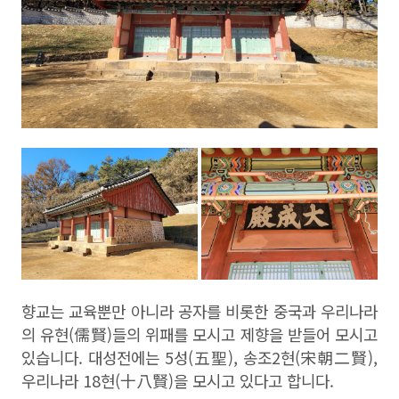
향교는 교육뿐만 아니라 공자를 비롯한 중국과 우리나라
의 유현
(
儒賢
)
들의 위패를 모시고 제향을 받들어 모시고
있습니다
.
대성전에는
5
성
(
五聖
),
송조
2
현
(
宋朝二賢
),
우리나라
18
현
(
十八賢
)
을 모시고 있다고 합니다
.