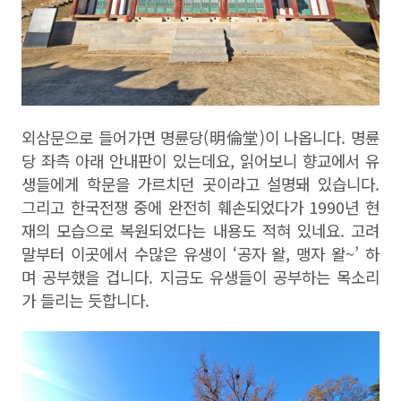
외삼문으로 들어가면 명륜당
(
明倫堂
)
이 나옵니다
.
명륜
당 좌측 아래 안내판이 있는데요
,
읽어보니 향교에서 유
생들에게 학문을 가르치던 곳이라고 설명돼 있습니다
.
그리고 한국전쟁 중에 완전히 훼손되었다가
1990
년 현
재의 모습으로 복원되었다는 내용도 적혀 있네요
.
고려
말부터 이곳에서 수많은 유생이
‘
공자 왈
,
맹자 왈
~’
하
며 공부했을 겁니다
.
지금도 유생들이 공부하는 목소리
가 들리는 듯합니다
.