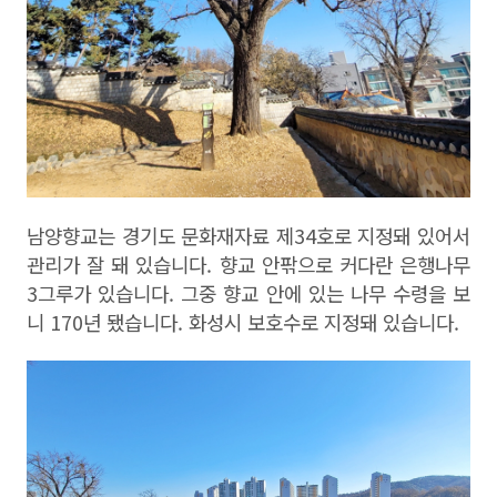
남양향교는 경기도 문화재자료 제
34
호로 지정돼 있어서
관리가 잘 돼 있습니다
.
향교 안팎으로 커다란 은행나무
3
그루가 있습니다
.
그중 향교 안에 있는 나무 수령을 보
니
170
년 됐습니다
.
화성시 보호수로 지정돼 있습니다
.