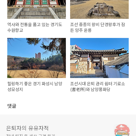
역사와 전통을 품고 있는 경기도
조선 중종의 왕비 단경왕후가 잠
수원향교
든 양주 온릉
힐링하기 좋은 경기 화성시 남양
조선시대 은퇴 관리 쉼터 기로소
성모성지
(耆老所)와 남양풍화당
댓글
은퇴자의 유유자적