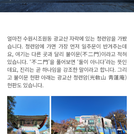
얼마전 수원시조원동 광교산 자락에 있는 청련암을 가봤
습니다
.
청련암에 가면 가장 먼저 일주문이 반겨주는데
요
,
여기는 다른 곳과 달리 불이문
(
不二門
)
이라고 적혀
있습니다
. ‘
不二門
’
을 풀어보면
‘
둘이 아니다
’
라는 뜻인
데요
,
진리는 곧 하나임을 강조한 말이라고 합니다
.
그리
고 불이문 현판 아래는 광교산 청련암
(
光敎山 靑蓮庵
)
현판도 있습니다
.