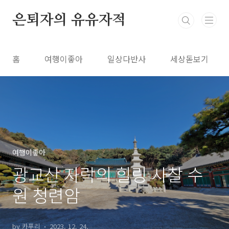
본문 바로가기
은퇴자의 유유자적
홈
여행이좋아
일상다반사
세상돋보기
여행이좋아
광교산 자락의 힐링 사찰 수
원 청련암
by 카푸리
2023. 12. 24.