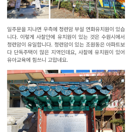
일주문을 지나면 우측에 청련암 부설 연화유치원이 있습
니다
.
이렇게 사찰안에 유치원이 있는 것은 수원시에서
청련암이 유일합니다
.
청련암이 있는 조원동은 아파트보
다 단독주택이 많은 지역인데요
,
사찰에 유치원이 있어
유아교육에 힘쓰니 고맙네요
.