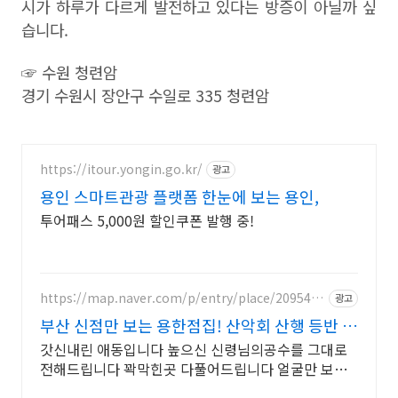
시가 하루가 다르게 발전하고 있다는 방증이 아닐까 싶
습니다
.
☞
수원 청련암
경기 수원시 장안구 수일로
335
청련암
https://itour.yongin.go.kr/
광고
용인 스마트관광 플랫폼 한눈에 보는 용인,
투어패스 5,000원 할인쿠폰 발행 중!
https://map.naver.com/p/entry/place/2095432
광고
992
부산 신점만 보는 용한점집! 산악회 산행 등반 정
상등정
갓신내린 애동입니다 높으신 신령님의공수를 그대로
전해드립니다 꽉막힌곳 다풀어드립니다 얼굴만 보면
점사가 나옵니다 향만 켜주세요 신의 말씀을 그대로 전