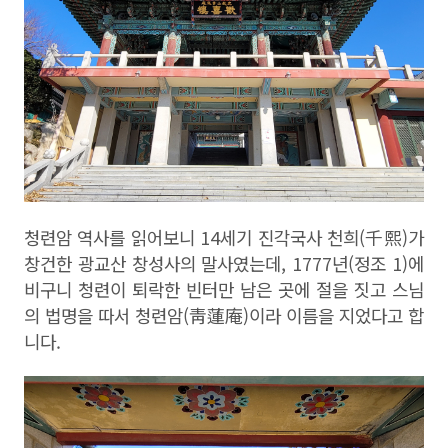
청련암 역사를 읽어보니
14
세기 진각국사 천희
(
千熙
)
가
창건한 광교산 창성사의 말사였는데
, 1777
년
(
정조
1)
에
비구니 청련이 퇴락한 빈터만 남은 곳에 절을 짓고 스님
의 법명을 따서 청련암
(
靑蓮庵
)
이라 이름을 지었다고 합
니다
.