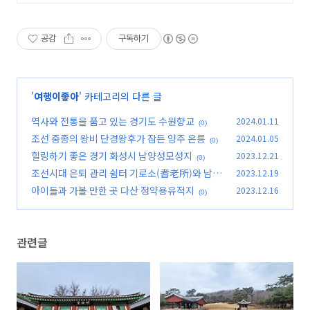
해 드리겠습니다
공감
구독하기
'
여행이좋아
' 카테고리의 다른 글
역사와 전통을 품고 있는 경기도 수원향교
2024.01.11
(0)
조선 중종의 왕비 단경왕후가 잠든 양주 온릉
2024.01.05
(0)
힐링하기 좋은 경기 화성시 남양성모성지
2023.12.21
(0)
조선시대 은퇴 관리 쉼터 기로소(耆老所)와 남양
2023.12.19
풍화당
아이들과 가볼 만한 곳 다산 정약용유적지
2023.12.16
(0)
(0)
관련글