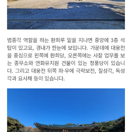
범종각 역할을 하는 환희루 밑을 지나면 중앙에
3
층 석
탑이 있고요
,
경내가 한눈에 보입니다
.
가운데에 대웅전
을 중심으로 왼쪽에 환희당
,
오른쪽에는 사찰 업무를 보
는 종무소와 연화유치원 건물이 있는 청풍당이 있습니
다
.
그리고 대웅전 뒤쪽 좌
·
우에 극락보전
,
칠성각
,
독성
각과 요사채 등이 있습니다
.