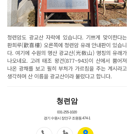
청련암도 광교산 자락에 있습니다
.
기쁘게 맞이한다는
환희루
(
歡喜樓
)
오른쪽에 청련암 유래 안내판이 있습니
다
.
여기에 수원의 명산 광교산
(
光敎山
)
명칭의 유래가
나오네요
.
고려 태조 왕건
(877~943)
이 산에서 뿜어져
나온 광채를 보고 필히 부처가 가르침을 주는 계시라고
생각하며 산 이름을 광교산이라 불렀다고 합니다
.